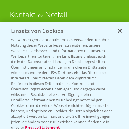
Kontakt & Notfall
Einsatz von Cookies
Beratung auf WhatsApp
T.
+49 (0)174 346 564 1
Wir würden gerne optionale Cookies verwenden, um Ihre
Nutzung dieser Website besser zu verstehen, unsere
Website zu verbessern und Informationen mit unseren
KONTAKT
Werbepartnern zu teilen. Ihre Einwilligung umfasst auch
die in der Datenschutzerklärung im Detail dargestellten
Übermittlungen an Empfänger in unsicheren Drittstaaten,
Hilfe in Notfällen
wie insbesondere den USA. Dort besteht das Risiko, dass
Ihre derart übermittelten Daten dem Zugriff durch
T.
+49 (0)214/30-20220
Behörden in diesen Drittstaaten zu Kontroll- und
Überwachungszwecken unterliegen und dagegen keine
wirksamen Rechtsbehelfe zur Verfügung stehen.
Detaillierte Informationen zu unbedingt notwendigen
Cookies, ohne die wir die Webseite nicht verfügbar machen
können, und optionalen Cookies, die unten abgelehnt oder
akzeptiert werden können, und wie Sie Ihre Einwilligungen
jeder Zeit ändern oder zurückziehen können, finden Sie in
Folgen Sie uns
unserer
Privacy Statement