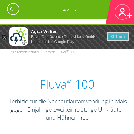
A-Z
Agrar Wetter
Öffnen
Bayer CropScience Deutschland GmbH
Kostenlos bei Google Play
®
Pflanzenschutzmittel / Herbizid / Fluva
100
Fluva
100
®
Herbizid für die Nachauflaufanwendung in Mais
gegen Einjährige zweikeimblättrige Unkräuter
und Hühnerhirse