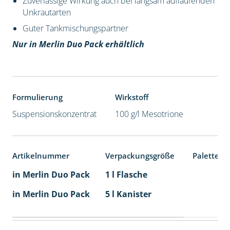
Zuverlässige Wirkung auch bei langsam auflaufenden
Unkrautarten
Guter Tankmischungspartner
Nur in Merlin Duo Pack erhältlich
Formulierung
Wirkstoff
Suspensionskonzentrat
100 g/l Mesotrione
Artikelnummer
Verpackungsgröße
Palettene
in Merlin Duo Pack
1 l Flasche
in Merlin Duo Pack
5 l Kanister