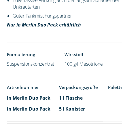
Zuverlässige Wirkung auch bei langsam auflaufenden
Unkrautarten
Guter Tankmischungspartner
Nur in Merlin Duo Pack erhältlich
Formulierung
Wirkstoff
Suspensionskonzentrat
100 g/l Mesotrione
Artikelnummer
Verpackungsgröße
Palettene
in Merlin Duo Pack
1 l Flasche
in Merlin Duo Pack
5 l Kanister