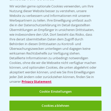
T.
+49 (0)174 346 564 1
Wir würden gerne optionale Cookies verwenden, um Ihre
Nutzung dieser Website besser zu verstehen, unsere
Website zu verbessern und Informationen mit unseren
KONTAKT
Werbepartnern zu teilen. Ihre Einwilligung umfasst auch
die in der Datenschutzerklärung im Detail dargestellten
Übermittlungen an Empfänger in unsicheren Drittstaaten,
Hilfe in Notfällen
wie insbesondere den USA. Dort besteht das Risiko, dass
Ihre derart übermittelten Daten dem Zugriff durch
T.
+49 (0)214/30-20220
Behörden in diesen Drittstaaten zu Kontroll- und
Überwachungszwecken unterliegen und dagegen keine
wirksamen Rechtsbehelfe zur Verfügung stehen.
Detaillierte Informationen zu unbedingt notwendigen
Cookies, ohne die wir die Webseite nicht verfügbar machen
können, und optionalen Cookies, die unten abgelehnt oder
akzeptiert werden können, und wie Sie Ihre Einwilligungen
jeder Zeit ändern oder zurückziehen können, finden Sie in
Folgen Sie uns
unserer
Privacy Statement
Cookie Einstellungen
Cookies ablehnen