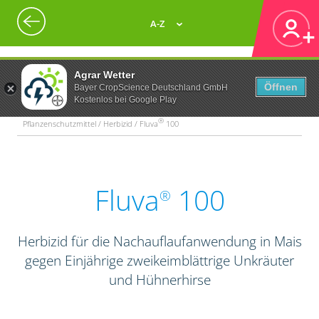
A-Z
Agrar Wetter
Öffnen
Bayer CropScience Deutschland GmbH
Kostenlos bei Google Play
®
Pflanzenschutzmittel / Herbizid / Fluva
100
Fluva
100
®
Herbizid für die Nachauflaufanwendung in Mais
gegen Einjährige zweikeimblättrige Unkräuter
und Hühnerhirse