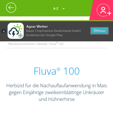
A-Z
Agrar Wetter
Öffnen
Bayer CropScience Deutschland GmbH
Kostenlos bei Google Play
®
Pflanzenschutzmittel / Herbizid / Fluva
100
Fluva
100
®
Herbizid für die Nachauflaufanwendung in Mais
gegen Einjährige zweikeimblättrige Unkräuter
und Hühnerhirse