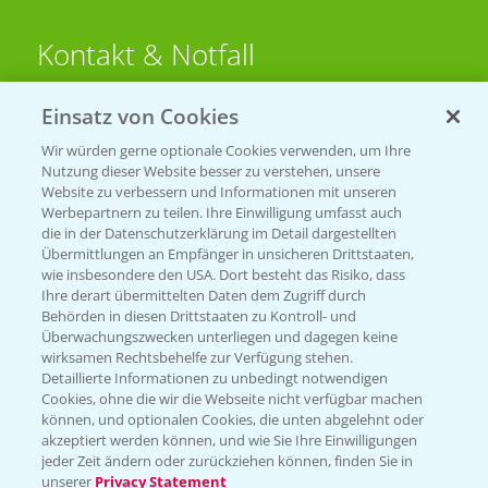
Kontakt & Notfall
Einsatz von Cookies
Beratung auf WhatsApp
T.
+49 (0)174 346 564 1
Wir würden gerne optionale Cookies verwenden, um Ihre
Nutzung dieser Website besser zu verstehen, unsere
Website zu verbessern und Informationen mit unseren
KONTAKT
Werbepartnern zu teilen. Ihre Einwilligung umfasst auch
die in der Datenschutzerklärung im Detail dargestellten
Übermittlungen an Empfänger in unsicheren Drittstaaten,
Hilfe in Notfällen
wie insbesondere den USA. Dort besteht das Risiko, dass
Ihre derart übermittelten Daten dem Zugriff durch
T.
+49 (0)214/30-20220
Behörden in diesen Drittstaaten zu Kontroll- und
Überwachungszwecken unterliegen und dagegen keine
wirksamen Rechtsbehelfe zur Verfügung stehen.
Detaillierte Informationen zu unbedingt notwendigen
Cookies, ohne die wir die Webseite nicht verfügbar machen
können, und optionalen Cookies, die unten abgelehnt oder
akzeptiert werden können, und wie Sie Ihre Einwilligungen
jeder Zeit ändern oder zurückziehen können, finden Sie in
Folgen Sie uns
unserer
Privacy Statement