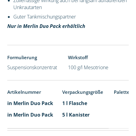
Zuverlässige Wirkung auch bei langsam auflaufenden
Unkrautarten
Guter Tankmischungspartner
Nur in Merlin Duo Pack erhältlich
Formulierung
Wirkstoff
Suspensionskonzentrat
100 g/l Mesotrione
Artikelnummer
Verpackungsgröße
Palettene
in Merlin Duo Pack
1 l Flasche
in Merlin Duo Pack
5 l Kanister