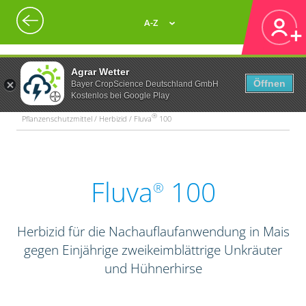
A-Z
Agrar Wetter
Öffnen
Bayer CropScience Deutschland GmbH
Kostenlos bei Google Play
®
Pflanzenschutzmittel / Herbizid / Fluva
100
Fluva
100
®
Herbizid für die Nachauflaufanwendung in Mais
gegen Einjährige zweikeimblättrige Unkräuter
und Hühnerhirse