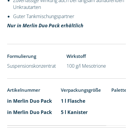
Zuverlässige Wirkung auch bei langsam auflaufenden
Unkrautarten
Guter Tankmischungspartner
Nur in Merlin Duo Pack erhältlich
Formulierung
Wirkstoff
Suspensionskonzentrat
100 g/l Mesotrione
Artikelnummer
Verpackungsgröße
Palettene
in Merlin Duo Pack
1 l Flasche
in Merlin Duo Pack
5 l Kanister