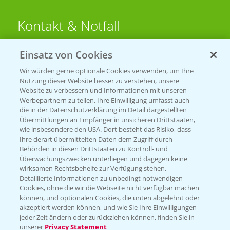
Kontakt & Notfall
Einsatz von Cookies
Beratung auf WhatsApp
T.
+49 (0)174 346 564 1
Wir würden gerne optionale Cookies verwenden, um Ihre
Nutzung dieser Website besser zu verstehen, unsere
Website zu verbessern und Informationen mit unseren
KONTAKT
Werbepartnern zu teilen. Ihre Einwilligung umfasst auch
die in der Datenschutzerklärung im Detail dargestellten
Übermittlungen an Empfänger in unsicheren Drittstaaten,
Hilfe in Notfällen
wie insbesondere den USA. Dort besteht das Risiko, dass
Ihre derart übermittelten Daten dem Zugriff durch
T.
+49 (0)214/30-20220
Behörden in diesen Drittstaaten zu Kontroll- und
Überwachungszwecken unterliegen und dagegen keine
wirksamen Rechtsbehelfe zur Verfügung stehen.
Detaillierte Informationen zu unbedingt notwendigen
Cookies, ohne die wir die Webseite nicht verfügbar machen
können, und optionalen Cookies, die unten abgelehnt oder
akzeptiert werden können, und wie Sie Ihre Einwilligungen
jeder Zeit ändern oder zurückziehen können, finden Sie in
Folgen Sie uns
unserer
Privacy Statement