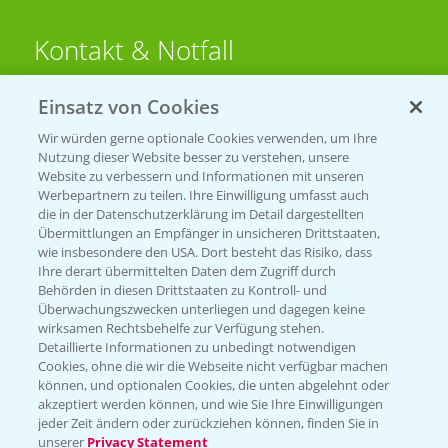
Kontakt & Notfall
Einsatz von Cookies
Beratung auf WhatsApp
T.
+49 (0)174 346 564 1
Wir würden gerne optionale Cookies verwenden, um Ihre
Nutzung dieser Website besser zu verstehen, unsere
Website zu verbessern und Informationen mit unseren
KONTAKT
Werbepartnern zu teilen. Ihre Einwilligung umfasst auch
die in der Datenschutzerklärung im Detail dargestellten
Übermittlungen an Empfänger in unsicheren Drittstaaten,
Hilfe in Notfällen
wie insbesondere den USA. Dort besteht das Risiko, dass
Ihre derart übermittelten Daten dem Zugriff durch
T.
+49 (0)214/30-20220
Behörden in diesen Drittstaaten zu Kontroll- und
Überwachungszwecken unterliegen und dagegen keine
wirksamen Rechtsbehelfe zur Verfügung stehen.
Detaillierte Informationen zu unbedingt notwendigen
Cookies, ohne die wir die Webseite nicht verfügbar machen
können, und optionalen Cookies, die unten abgelehnt oder
akzeptiert werden können, und wie Sie Ihre Einwilligungen
jeder Zeit ändern oder zurückziehen können, finden Sie in
Folgen Sie uns
unserer
Privacy Statement