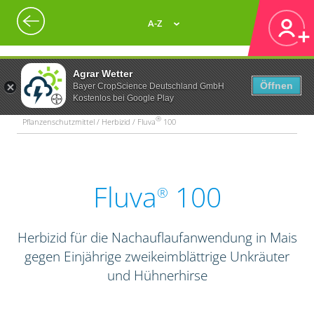
A-Z
Agrar Wetter
Öffnen
Bayer CropScience Deutschland GmbH
Kostenlos bei Google Play
®
Pflanzenschutzmittel / Herbizid / Fluva
100
Fluva
100
®
Herbizid für die Nachauflaufanwendung in Mais
gegen Einjährige zweikeimblättrige Unkräuter
und Hühnerhirse