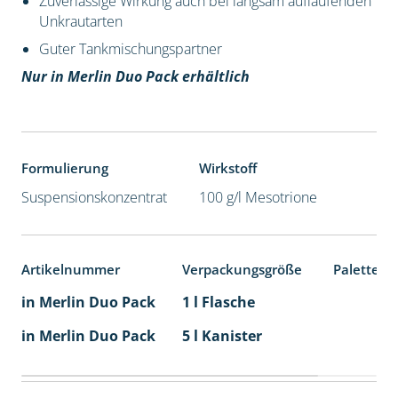
Zuverlässige Wirkung auch bei langsam auflaufenden
Unkrautarten
Guter Tankmischungspartner
Nur in Merlin Duo Pack erhältlich
Formulierung
Wirkstoff
Suspensionskonzentrat
100 g/l Mesotrione
Artikelnummer
Verpackungsgröße
Palettene
in Merlin Duo Pack
1 l Flasche
in Merlin Duo Pack
5 l Kanister