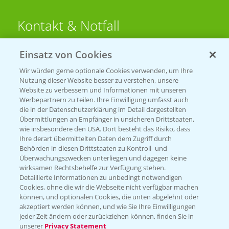
Kontakt & Notfall
Einsatz von Cookies
Beratung auf WhatsApp
T.
+49 (0)174 346 564 1
Wir würden gerne optionale Cookies verwenden, um Ihre
Nutzung dieser Website besser zu verstehen, unsere
Website zu verbessern und Informationen mit unseren
KONTAKT
Werbepartnern zu teilen. Ihre Einwilligung umfasst auch
die in der Datenschutzerklärung im Detail dargestellten
Übermittlungen an Empfänger in unsicheren Drittstaaten,
Hilfe in Notfällen
wie insbesondere den USA. Dort besteht das Risiko, dass
Ihre derart übermittelten Daten dem Zugriff durch
T.
+49 (0)214/30-20220
Behörden in diesen Drittstaaten zu Kontroll- und
Überwachungszwecken unterliegen und dagegen keine
wirksamen Rechtsbehelfe zur Verfügung stehen.
Detaillierte Informationen zu unbedingt notwendigen
Cookies, ohne die wir die Webseite nicht verfügbar machen
können, und optionalen Cookies, die unten abgelehnt oder
akzeptiert werden können, und wie Sie Ihre Einwilligungen
jeder Zeit ändern oder zurückziehen können, finden Sie in
Folgen Sie uns
unserer
Privacy Statement