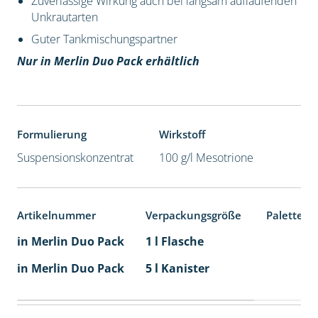
Zuverlässige Wirkung auch bei langsam auflaufenden
Unkrautarten
Guter Tankmischungspartner
Nur in Merlin Duo Pack erhältlich
Formulierung
Wirkstoff
Suspensionskonzentrat
100 g/l Mesotrione
Artikelnummer
Verpackungsgröße
Palettene
in Merlin Duo Pack
1 l Flasche
in Merlin Duo Pack
5 l Kanister