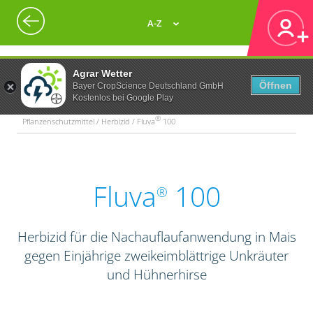
A-Z
Agrar Wetter
Öffnen
Bayer CropScience Deutschland GmbH
Kostenlos bei Google Play
®
Pflanzenschutzmittel / Herbizid / Fluva
100
Fluva
100
®
Herbizid für die Nachauflaufanwendung in Mais
gegen Einjährige zweikeimblättrige Unkräuter
und Hühnerhirse