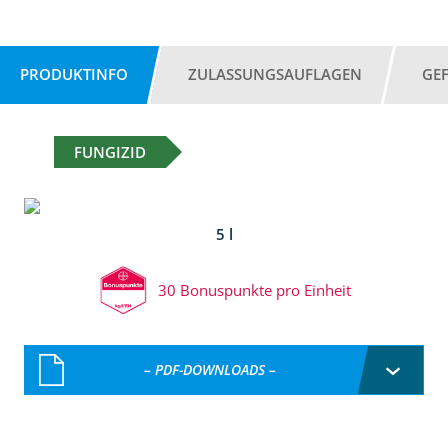
PRODUKTINFO
ZULASSUNGSAUFLAGEN
GE
FUNGIZID
5 l
30 Bonuspunkte pro Einheit
– PDF-DOWNLOADS –