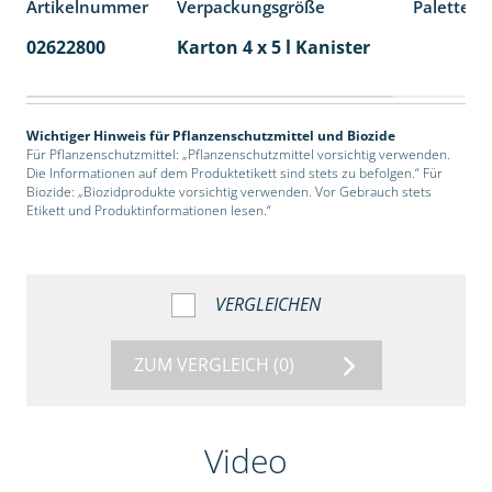
Artikelnummer
Verpackungsgröße
Palettene
02622800
Karton 4 x 5 l Kanister
40
Wichtiger Hinweis für Pflanzenschutzmittel und Biozide
Für Pflanzenschutzmittel: „Pflanzenschutzmittel vorsichtig verwenden.
Die Informationen auf dem Produktetikett sind stets zu befolgen.“ Für
Biozide: „Biozidprodukte vorsichtig verwenden. Vor Gebrauch stets
Etikett und Produktinformationen lesen.“
VERGLEICHEN
ZUM VERGLEICH
(0)
Video