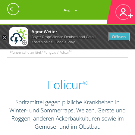
A-Z
Agrar Wetter
Öffnen
Bayer CropScience Deutschland GmbH
Kostenlos bei Google Play
®
Pflanzenschutzmittel / Fungizid / Folicur
Folicur
®
Spritzmittel gegen pilzliche Krankheiten in
Winter- und Sommerraps, Weizen, Gerste und
Roggen, anderen Ackerbaukulturen sowie im
Gemüse- und im Obstbau