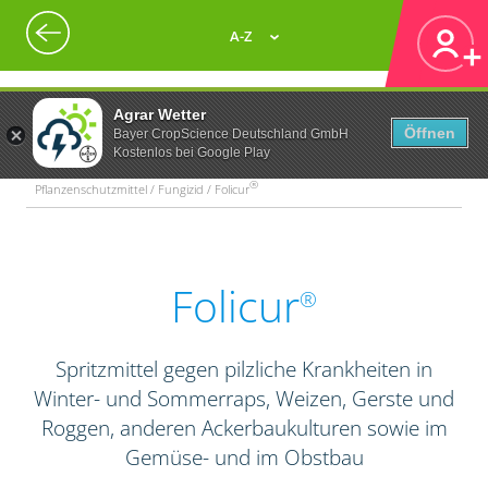
A-Z
Agrar Wetter
Öffnen
Bayer CropScience Deutschland GmbH
Kostenlos bei Google Play
®
Pflanzenschutzmittel / Fungizid / Folicur
Folicur
®
Spritzmittel gegen pilzliche Krankheiten in
Winter- und Sommerraps, Weizen, Gerste und
Roggen, anderen Ackerbaukulturen sowie im
Gemüse- und im Obstbau