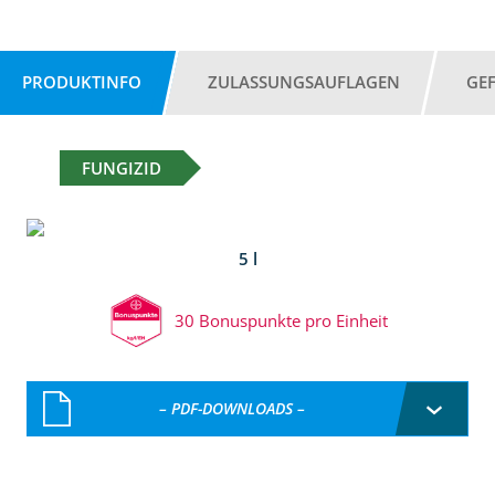
PRODUKTINFO
ZULASSUNGSAUFLAGEN
GE
FUNGIZID
5 l
30 Bonuspunkte pro Einheit
– PDF-DOWNLOADS –