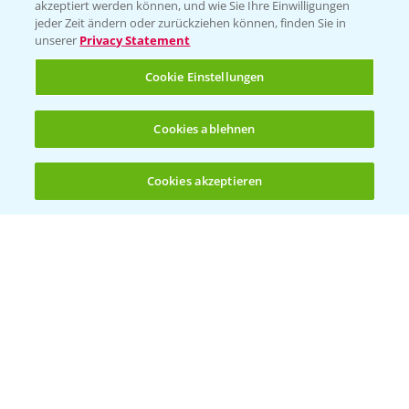
akzeptiert werden können, und wie Sie Ihre Einwilligungen
jeder Zeit ändern oder zurückziehen können, finden Sie in
Hilfe in Notfällen
unserer
Privacy Statement
T.
+49 (0)214/30-20220
Cookie Einstellungen
Cookies ablehnen
Cookies akzeptieren
Öffnen
Bis zu 4 Produkte vergleichen:
(noch 4)
Folgen Sie uns
Allgemeine Nutzungsbedingungen
Datenschutzerklärung
Impressum
Gebrauchshinweise