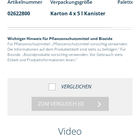
Artikelnummer
Verpackungsgröße
Palettene
02622800
Karton 4 x 5 l Kanister
40
Wichtiger Hinweis für Pflanzenschutzmittel und Biozide
Für Pflanzenschutzmittel: „Pflanzenschutzmittel vorsichtig verwenden.
Die Informationen auf dem Produktetikett sind stets zu befolgen.“ Für
Biozide: „Biozidprodukte vorsichtig verwenden. Vor Gebrauch stets
Etikett und Produktinformationen lesen.“
VERGLEICHEN
ZUM VERGLEICH
(0)
Video