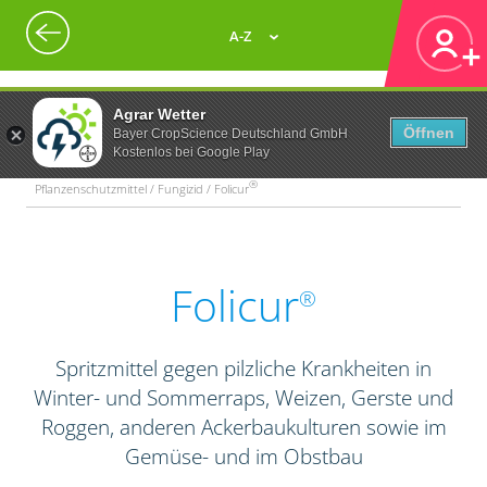
A-Z
Agrar Wetter
Öffnen
Bayer CropScience Deutschland GmbH
Kostenlos bei Google Play
®
Pflanzenschutzmittel / Fungizid / Folicur
Folicur
®
Spritzmittel gegen pilzliche Krankheiten in
Winter- und Sommerraps, Weizen, Gerste und
Roggen, anderen Ackerbaukulturen sowie im
Gemüse- und im Obstbau