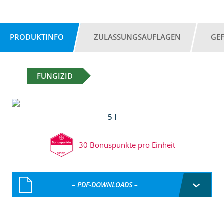
PRODUKTINFO
ZULASSUNGSAUFLAGEN
GE
FUNGIZID
5 l
30 Bonuspunkte pro Einheit
– PDF-DOWNLOADS –