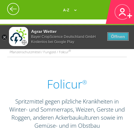
A-Z
Agrar Wetter
Öffnen
Bayer CropScience Deutschland GmbH
Kostenlos bei Google Play
®
Pflanzenschutzmittel / Fungizid / Folicur
Folicur
®
Spritzmittel gegen pilzliche Krankheiten in
Winter- und Sommerraps, Weizen, Gerste und
Roggen, anderen Ackerbaukulturen sowie im
Gemüse- und im Obstbau