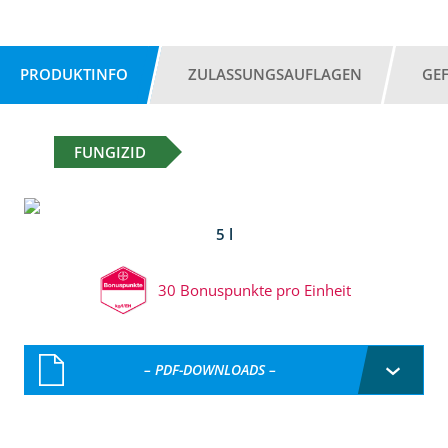
PRODUKTINFO
ZULASSUNGSAUFLAGEN
GE
FUNGIZID
5 l
30 Bonuspunkte pro Einheit
– PDF-DOWNLOADS –