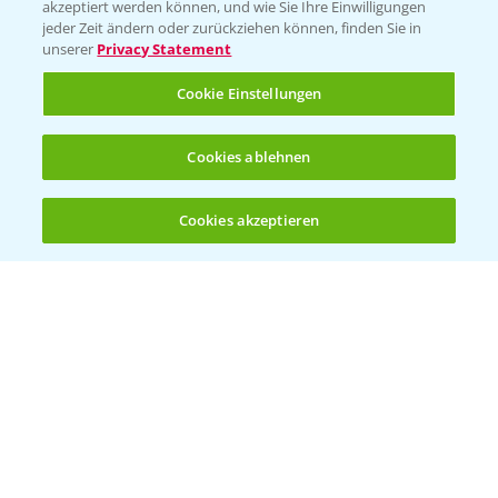
akzeptiert werden können, und wie Sie Ihre Einwilligungen
jeder Zeit ändern oder zurückziehen können, finden Sie in
Hilfe in Notfällen
unserer
Privacy Statement
T.
+49 (0)214/30-20220
Cookie Einstellungen
Cookies ablehnen
Cookies akzeptieren
Öffnen
Bis zu 4 Produkte vergleichen:
(noch 4)
Folgen Sie uns
Allgemeine Nutzungsbedingungen
Datenschutzerklärung
Impressum
Gebrauchshinweise