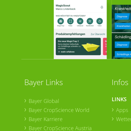
Bayer Links
Infos
LINKS
Bayer Global
Bayer CropScience World
Apps
Bayer Karriere
Wetter
Bayer CropScience Austria