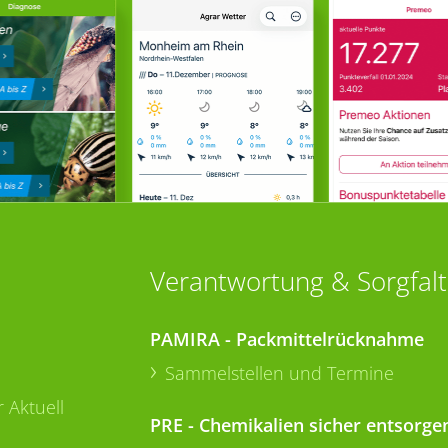
Verantwortung & Sorgfalt
PAMIRA - Packmittelrücknahme
Sammelstellen und Termine
 Aktuell
PRE - Chemikalien sicher entsorge