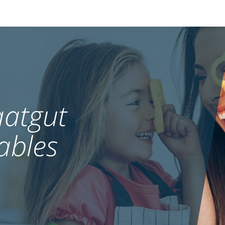
atgut
ables