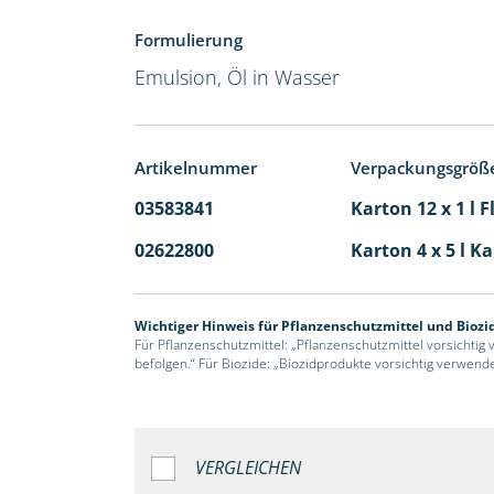
Formulierung
Emulsion, Öl in Wasser
Artikelnummer
Verpackungsgröß
03583841
Karton 12 x 1 l 
02622800
Karton 4 x 5 l K
Wichtiger Hinweis für Pflanzenschutzmittel und Biozi
Für Pflanzenschutzmittel: „Pflanzenschutzmittel vorsichtig
befolgen.“ Für Biozide: „Biozidprodukte vorsichtig verwend
VERGLEICHEN