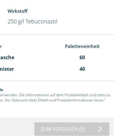
Wirkstoff
250 g/l Tebuconazol
e
Paletteneinheit
Flasche
60
anister
40
de
 verwenden. Die Informationen auf dem Produktetikett sind stets zu
en. Vor Gebrauch stets Etikett und Produktinformationen lesen.“
ZUM VERGLEICH
(0)