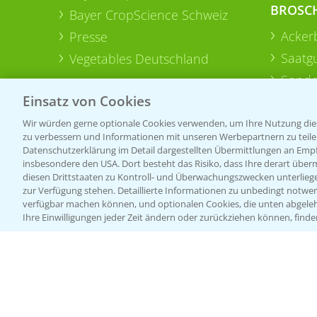
BROSC
Bayer CropScience Schweiz
Acker
Presse
Saatg
Vegetables Deutschland
Sonde
Einsatz von Cookies
Wir würden gerne optionale Cookies verwenden, um Ihre Nutzung dies
zu verbessern und Informationen mit unseren Werbepartnern zu teilen.
Datenschutzerklärung im Detail dargestellten Übermittlungen an Empfä
insbesondere den USA. Dort besteht das Risiko, dass Ihre derart über
diesen Drittstaaten zu Kontroll- und Überwachungszwecken unterlie
zur Verfügung stehen. Detaillierte Informationen zu unbedingt notwen
verfügbar machen können, und optionalen Cookies, die unten abgeleh
Ihre Einwilligungen jeder Zeit ändern oder zurückziehen können, finde