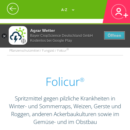
A-Z
Agrar Wetter
Öffnen
Bayer CropScience Deutschland GmbH
Kostenlos bei Google Play
®
Pflanzenschutzmittel / Fungizid / Folicur
Folicur
®
Spritzmittel gegen pilzliche Krankheiten in
Winter- und Sommerraps, Weizen, Gerste und
Roggen, anderen Ackerbaukulturen sowie im
Gemüse- und im Obstbau