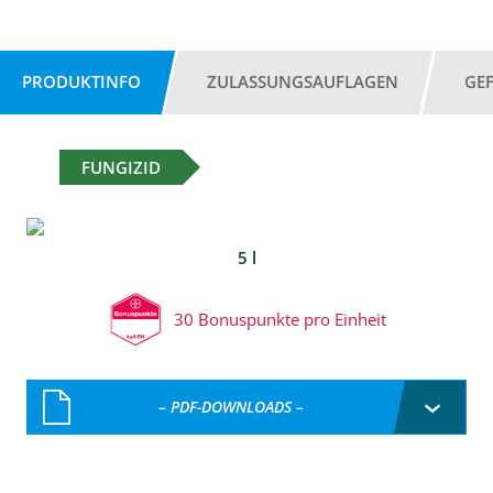
PRODUKTINFO
ZULASSUNGSAUFLAGEN
GE
FUNGIZID
5 l
30 Bonuspunkte pro Einheit
– PDF-DOWNLOADS –