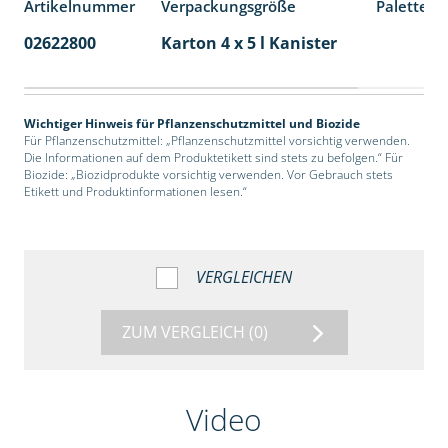
Artikelnummer
Verpackungsgröße
Palettene
02622800
Karton 4 x 5 l Kanister
40
Wichtiger Hinweis für Pflanzenschutzmittel und Biozide
Für Pflanzenschutzmittel: „Pflanzenschutzmittel vorsichtig verwenden.
Die Informationen auf dem Produktetikett sind stets zu befolgen.“ Für
Biozide: „Biozidprodukte vorsichtig verwenden. Vor Gebrauch stets
Etikett und Produktinformationen lesen.“
VERGLEICHEN
ZUM VERGLEICH
(0)
Video