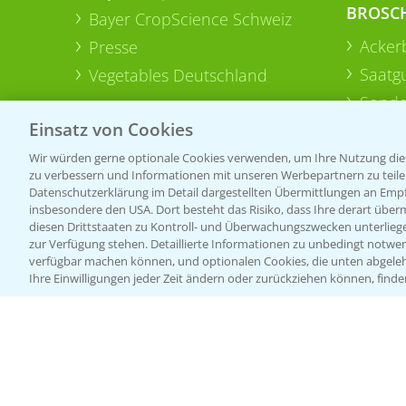
BROSC
Bayer CropScience Schweiz
Acker
Presse
Saatg
Vegetables Deutschland
Sonde
Einsatz von Cookies
Wir würden gerne optionale Cookies verwenden, um Ihre Nutzung dies
zu verbessern und Informationen mit unseren Werbepartnern zu teilen.
Datenschutzerklärung im Detail dargestellten Übermittlungen an Empfä
insbesondere den USA. Dort besteht das Risiko, dass Ihre derart über
diesen Drittstaaten zu Kontroll- und Überwachungszwecken unterlie
zur Verfügung stehen. Detaillierte Informationen zu unbedingt notwen
verfügbar machen können, und optionalen Cookies, die unten abgeleh
Ihre Einwilligungen jeder Zeit ändern oder zurückziehen können, finde