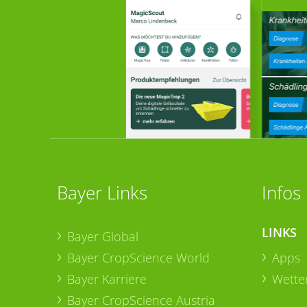
Bayer Links
Infos
LINKS
Bayer Global
Bayer CropScience World
Apps
Bayer Karriere
Wetter
Bayer CropScience Austria