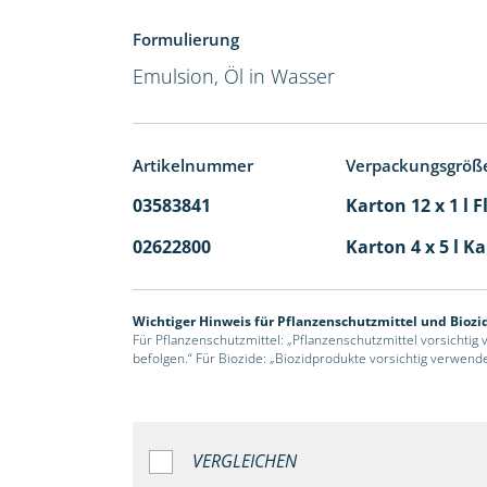
Formulierung
Emulsion, Öl in Wasser
Artikelnummer
Verpackungsgröß
03583841
Karton 12 x 1 l 
02622800
Karton 4 x 5 l K
Wichtiger Hinweis für Pflanzenschutzmittel und Biozi
Für Pflanzenschutzmittel: „Pflanzenschutzmittel vorsichtig
befolgen.“ Für Biozide: „Biozidprodukte vorsichtig verwend
VERGLEICHEN