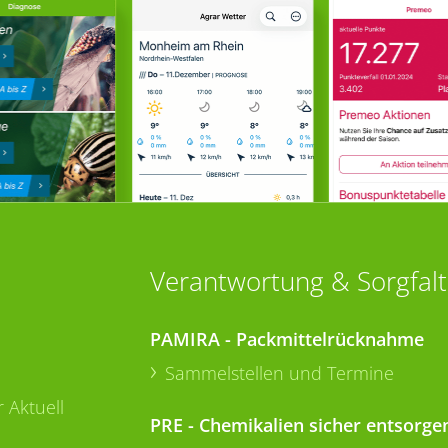
Verantwortung & Sorgfalt
PAMIRA - Packmittelrücknahme
Sammelstellen und Termine
 Aktuell
PRE - Chemikalien sicher entsorge