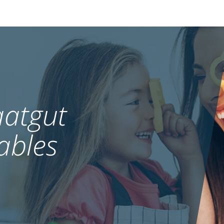
atgut
ables