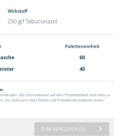
Wirkstoff
250 g/l Tebuconazol
e
Paletteneinheit
Flasche
60
anister
40
de
 verwenden. Die Informationen auf dem Produktetikett sind stets zu
en. Vor Gebrauch stets Etikett und Produktinformationen lesen.“
ZUM VERGLEICH
(0)