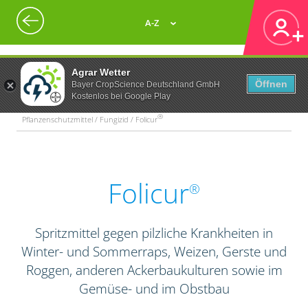
A-Z
Agrar Wetter
Öffnen
Bayer CropScience Deutschland GmbH
Kostenlos bei Google Play
®
Pflanzenschutzmittel / Fungizid / Folicur
Folicur
®
Spritzmittel gegen pilzliche Krankheiten in
Winter- und Sommerraps, Weizen, Gerste und
Roggen, anderen Ackerbaukulturen sowie im
Gemüse- und im Obstbau