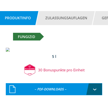
PRODUKTINFO
ZULASSUNGSAUFLAGEN
GE
FUNGIZID
5 l
30 Bonuspunkte pro Einheit
– PDF-DOWNLOADS –