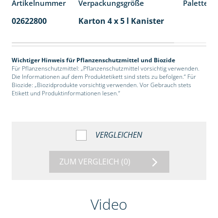
Artikelnummer
Verpackungsgröße
Palettene
02622800
Karton 4 x 5 l Kanister
40
Wichtiger Hinweis für Pflanzenschutzmittel und Biozide
Für Pflanzenschutzmittel: „Pflanzenschutzmittel vorsichtig verwenden.
Die Informationen auf dem Produktetikett sind stets zu befolgen.“ Für
Biozide: „Biozidprodukte vorsichtig verwenden. Vor Gebrauch stets
Etikett und Produktinformationen lesen.“
VERGLEICHEN
ZUM VERGLEICH
(0)
Video