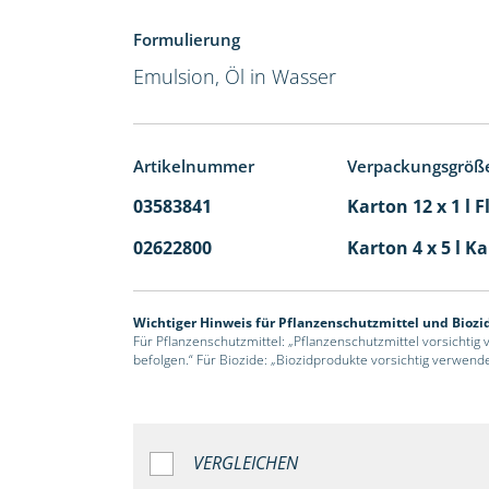
Formulierung
Emulsion, Öl in Wasser
Artikelnummer
Verpackungsgröß
03583841
Karton 12 x 1 l 
02622800
Karton 4 x 5 l K
Wichtiger Hinweis für Pflanzenschutzmittel und Biozi
Für Pflanzenschutzmittel: „Pflanzenschutzmittel vorsichtig
befolgen.“ Für Biozide: „Biozidprodukte vorsichtig verwend
VERGLEICHEN