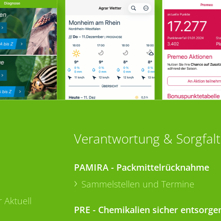
Verantwortung & Sorgfalt
PAMIRA - Packmittelrücknahme
Sammelstellen und Termine
 Aktuell
PRE - Chemikalien sicher entsorge