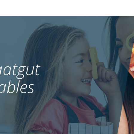
atgut
ables