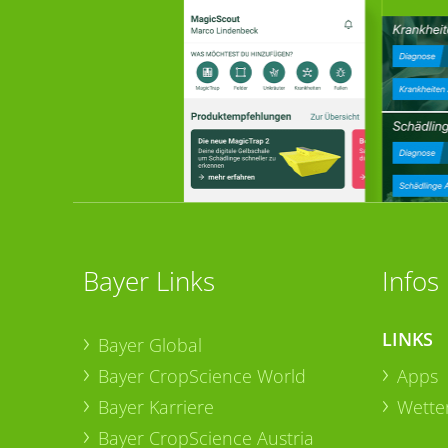
Bayer Links
Infos
LINKS
Bayer Global
Bayer CropScience World
Apps
Bayer Karriere
Wetter
Bayer CropScience Austria