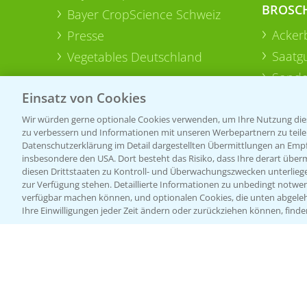
BROSC
Bayer CropScience Schweiz
Acker
Presse
Saatg
Vegetables Deutschland
Sonde
Einsatz von Cookies
Wir würden gerne optionale Cookies verwenden, um Ihre Nutzung dies
zu verbessern und Informationen mit unseren Werbepartnern zu teilen.
Datenschutzerklärung im Detail dargestellten Übermittlungen an Empfä
insbesondere den USA. Dort besteht das Risiko, dass Ihre derart über
diesen Drittstaaten zu Kontroll- und Überwachungszwecken unterlie
zur Verfügung stehen. Detaillierte Informationen zu unbedingt notwen
verfügbar machen können, und optionalen Cookies, die unten abgeleh
Ihre Einwilligungen jeder Zeit ändern oder zurückziehen können, finde