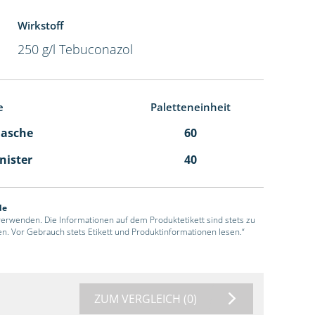
Wirkstoff
250 g/l Tebuconazol
e
Paletteneinheit
Flasche
60
anister
40
de
 verwenden. Die Informationen auf dem Produktetikett sind stets zu
en. Vor Gebrauch stets Etikett und Produktinformationen lesen.“
ZUM VERGLEICH
(0)