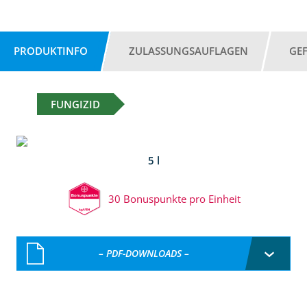
PRODUKTINFO
ZULASSUNGSAUFLAGEN
GE
FUNGIZID
5 l
30 Bonuspunkte pro Einheit
– PDF-DOWNLOADS –