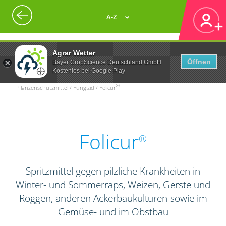
A-Z
Agrar Wetter
Öffnen
Bayer CropScience Deutschland GmbH
Kostenlos bei Google Play
®
Pflanzenschutzmittel / Fungizid / Folicur
Folicur
®
Spritzmittel gegen pilzliche Krankheiten in
Winter- und Sommerraps, Weizen, Gerste und
Roggen, anderen Ackerbaukulturen sowie im
Gemüse- und im Obstbau