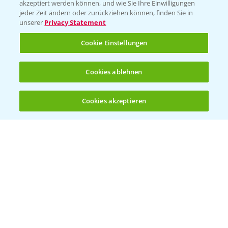
akzeptiert werden können, und wie Sie Ihre Einwilligungen
jeder Zeit ändern oder zurückziehen können, finden Sie in
Hilfe in Notfällen
unserer
Privacy Statement
T.
+49 (0)214/30-20220
Cookie Einstellungen
Cookies ablehnen
Cookies akzeptieren
Öffnen
Bis zu 4 Produkte vergleichen:
(noch 4)
Folgen Sie uns
Allgemeine Nutzungsbedingungen
Datenschutzerklärung
Impressum
Gebrauchshinweise