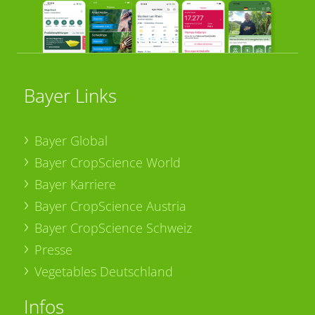
Bayer Links
Bayer Global
Bayer CropScience World
Bayer Karriere
Bayer CropScience Austria
Bayer CropScience Schweiz
Presse
Vegetables Deutschland
Infos