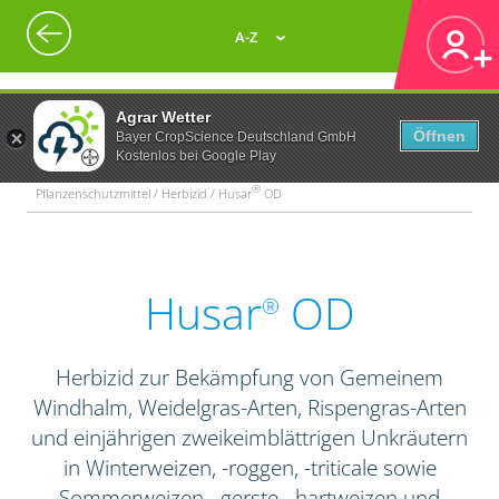
A-Z
Agrar Wetter
Öffnen
Bayer CropScience Deutschland GmbH
Kostenlos bei Google Play
®
Pflanzenschutzmittel / Herbizid / Husar
OD
Husar
OD
®
Herbizid zur Bekämpfung von Gemeinem
Windhalm, Weidelgras-Arten, Rispengras-Arten
und einjährigen zweikeimblättrigen Unkräutern
in Winterweizen, -roggen, -triticale sowie
Sommerweizen, -gerste, -hartweizen und