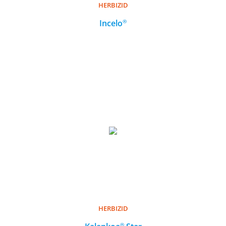
HERBIZID
HERBIZID
®
®
Incelo
Incelo
MEHR
HERBIZID
HERBIZID
®
®