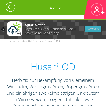
A-Z
Agrar Wetter
Öffnen
Bayer CropScience Deutschland GmbH
Kostenlos bei Google Play
®
Pflanzenschutzmittel / Herbizid / Husar
OD
Husar
OD
®
Herbizid zur Bekämpfung von Gemeinem
Windhalm, Weidelgras-Arten, Rispengras-Arten
und einjährigen zweikeimblättrigen Unkräutern
in Winterweizen, -roggen, -triticale sowie
Sommerweizen, -gerste, -hartweizen und