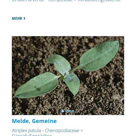
MEHR
Melde, Gemeine
Atriplex patula - Chenopodiaceae =
Gänsefußgewächse