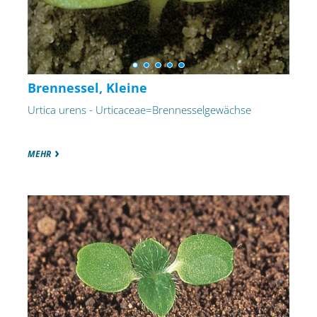
Brennessel, Kleine
Urtica urens - Urticaceae=Brennesselgewächse
MEHR