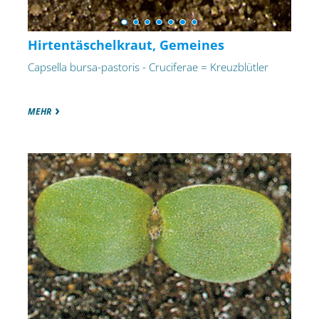
Hirtentäschelkraut, Gemeines
Capsella bursa-pastoris - Cruciferae = Kreuzblütler
MEHR