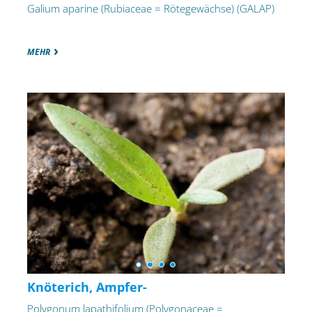
Galium aparine (Rubiaceae = Rötegewächse) (GALAP)
MEHR
Knöterich, Ampfer-
Polygonum lapathifolium (Polygonaceae =