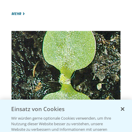
MEHR
Einsatz von Cookies
Rainkohl, Gemeiner
Wir würden gerne optionale Cookies verwenden, um Ihre
Lapsana communis - Compositae =
Nutzung dieser Website besser zu verstehen, unsere
Korbblütengewächse
Website zu verbessern und Informationen mit unseren