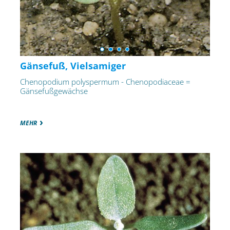
Gänsefuß, Vielsamiger
Chenopodium polyspermum - Chenopodiaceae =
Gänsefußgewächse
MEHR