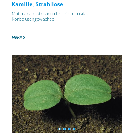
Kamille, Strahllose
Matricaria matricarioides - Compositae =
Korbblütengewächse
MEHR