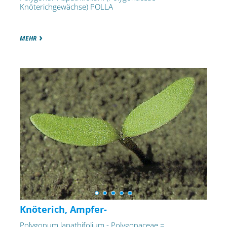
Knöterichgewächse) POLLA
MEHR
Knöterich, Ampfer-
Polygonum lapathifolium - Polygonaceae =