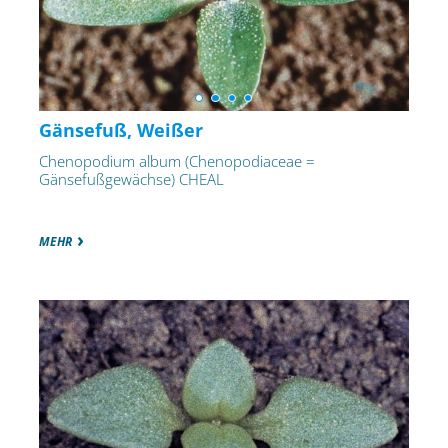
Gänsefuß, Weißer
Chenopodium album (Chenopodiaceae =
Gänsefußgewächse) CHEAL
MEHR