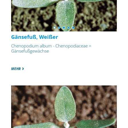
Gänsefuß, Weißer
Chenopodium album - Chenopodiaceae =
Gänsefußgewächse
MEHR