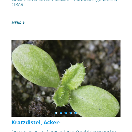
CIRAR
MEHR
Kratzdistel, Acker-
Cirsium arvense - Compositae = Korbblütengewächse