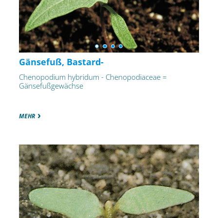
Gänsefuß, Bastard-
Chenopodium hybridum - Chenopodiaceae =
Gänsefußgewächse
MEHR