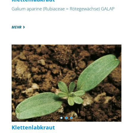
Galium aparine (Rubiaceae = Rötegewächse) GALAP
MEHR
Klettenlabkraut