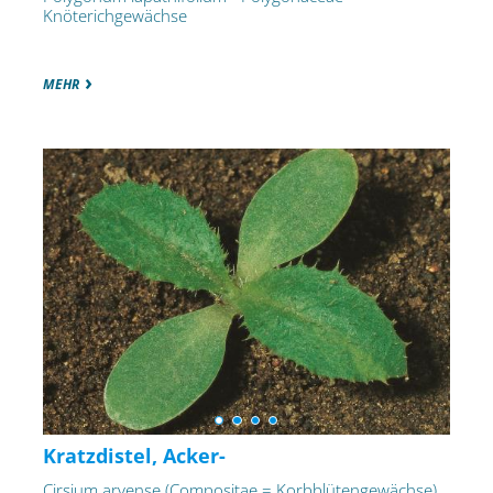
Knöterichgewächse
MEHR
Kratzdistel, Acker-
Cirsium arvense (Compositae = Korbblütengewächse)