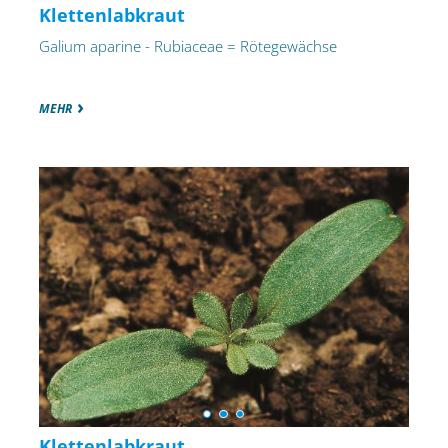
Klettenlabkraut
Galium aparine - Rubiaceae = Rötegewächse
MEHR
Klettenlabkraut