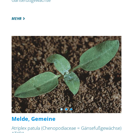
Gänsefußgewächse
MEHR
Melde, Gemeine
Atriplex patula (Chenopodiaceae = Gänsefußgewächse)