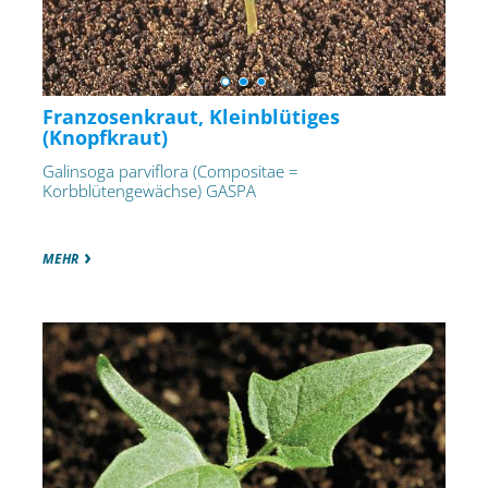
Franzosenkraut, Kleinblütiges
(Knopfkraut)
Galinsoga parviflora (Compositae =
Korbblütengewächse) GASPA
MEHR