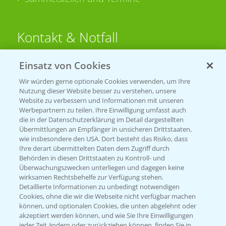
Kontakt & Notfall
Einsatz von Cookies
Beratung auf WhatsApp
T.
+49 (0)174 346 564 1
Wir würden gerne optionale Cookies verwenden, um Ihre
Nutzung dieser Website besser zu verstehen, unsere
Website zu verbessern und Informationen mit unseren
KONTAKT
Werbepartnern zu teilen. Ihre Einwilligung umfasst auch
die in der Datenschutzerklärung im Detail dargestellten
Übermittlungen an Empfänger in unsicheren Drittstaaten,
Hilfe in Notfällen
wie insbesondere den USA. Dort besteht das Risiko, dass
Ihre derart übermittelten Daten dem Zugriff durch
T.
+49 (0)214/30-20220
Behörden in diesen Drittstaaten zu Kontroll- und
Überwachungszwecken unterliegen und dagegen keine
wirksamen Rechtsbehelfe zur Verfügung stehen.
Detaillierte Informationen zu unbedingt notwendigen
Cookies, ohne die wir die Webseite nicht verfügbar machen
können, und optionalen Cookies, die unten abgelehnt oder
akzeptiert werden können, und wie Sie Ihre Einwilligungen
jeder Zeit ändern oder zurückziehen können, finden Sie in