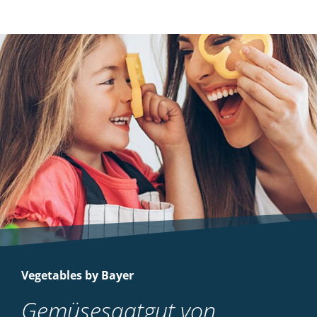
Vegetables by Bayer
Gemüsesaatgut von