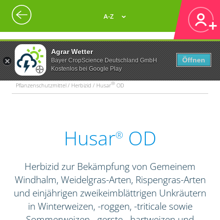
A-Z
Agrar Wetter
Öffnen
Bayer CropScience Deutschland GmbH
Kostenlos bei Google Play
®
Pflanzenschutzmittel / Herbizid / Husar
OD
Husar
OD
®
Herbizid zur Bekämpfung von Gemeinem
Windhalm, Weidelgras-Arten, Rispengras-Arten
und einjährigen zweikeimblättrigen Unkräutern
in Winterweizen, -roggen, -triticale sowie
Sommerweizen, -gerste, -hartweizen und