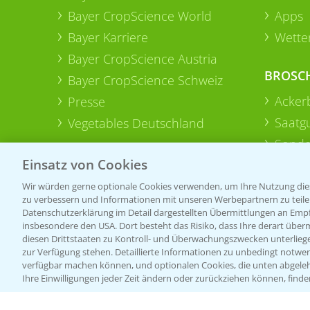
Bayer CropScience World
Apps
Bayer Karriere
Wetter
Bayer CropScience Austria
BROSC
Bayer CropScience Schweiz
Acker
Presse
Saatg
Vegetables Deutschland
Sonde
Einsatz von Cookies
Wir würden gerne optionale Cookies verwenden, um Ihre Nutzung dies
zu verbessern und Informationen mit unseren Werbepartnern zu teilen.
Datenschutzerklärung im Detail dargestellten Übermittlungen an Empfä
insbesondere den USA. Dort besteht das Risiko, dass Ihre derart über
diesen Drittstaaten zu Kontroll- und Überwachungszwecken unterlie
zur Verfügung stehen. Detaillierte Informationen zu unbedingt notwen
verfügbar machen können, und optionalen Cookies, die unten abgeleh
Ihre Einwilligungen jeder Zeit ändern oder zurückziehen können, finde