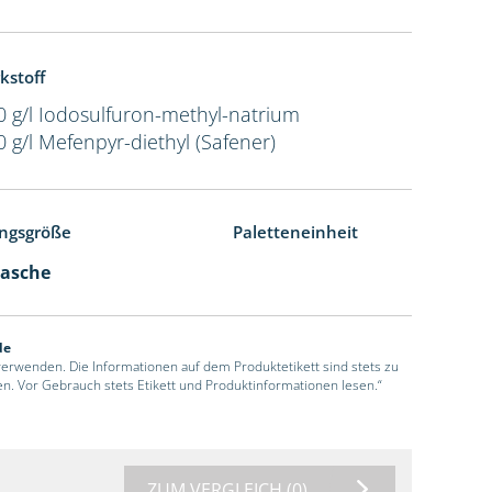
kstoff
0 g/l Iodosulfuron-methyl-natrium
0 g/l Mefenpyr-diethyl (Safener)
ngsgröße
Paletteneinheit
lasche
de
 verwenden. Die Informationen auf dem Produktetikett sind stets zu
en. Vor Gebrauch stets Etikett und Produktinformationen lesen.“
ZUM VERGLEICH
(0)