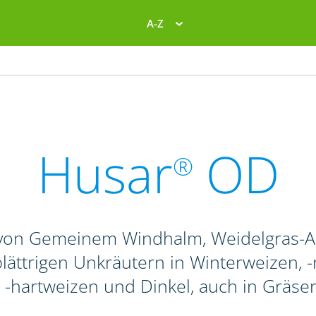
A-Z
Husar
OD
®
von Gemeinem Windhalm, Weidelgras-Ar
ättrigen Unkräutern in Winterweizen, -r
 -hartweizen und Dinkel, auch in Gräse