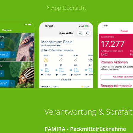
App Übersicht
Verantwortung & Sorgfalt
PAMIRA - Packmittelrücknahme