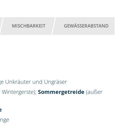
MISCHBARKEIT
GEWÄSSERABSTAND
ige Unkräuter und Ungräser
 Wintergerste);
Sommergetreide
(außer
e
enge