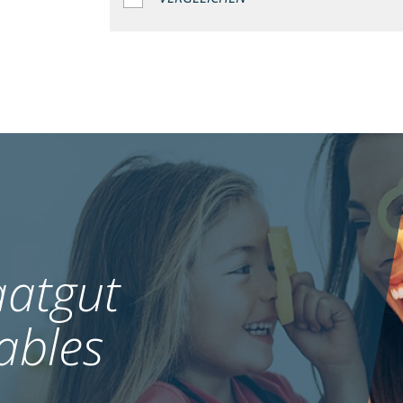
atgut
ables