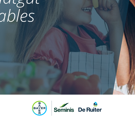
ables