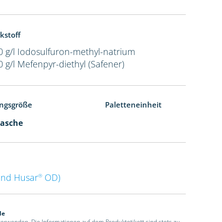
kstoff
0 g/l Iodosulfuron-methyl-natrium
0 g/l Mefenpyr-diethyl (Safener)
ngsgröße
Paletteneinheit
lasche
nd Husar
OD)
®
de
 verwenden. Die Informationen auf dem Produktetikett sind stets zu