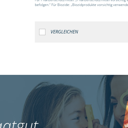
befolgen.“ Für Biozide: „Biozidprodukte vorsichtig verwend
VERGLEICHEN
atgut