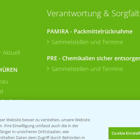
Verantwortung & Sorgfalt
PAMIRA - Packmittelrücknahme
Sammelstellen und Termine
 Aktuell
PRE - Chemikalien sicher entsorge
Sammelstellen und Termine
HÜREN
bau
ut
rkulturen
er Website besser zu verstehen, unsere Website
 Ihre Einwilligung umfasst auch die in der
nger in unsicheren Drittstaaten, wie
Cookie Einste
mittelten Daten dem Zugriff durch Behörden in