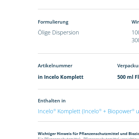
Formulierung
Wir
Ölige Dispersion
10
30
Artikelnummer
Verpacku
in Incelo Komplett
500 ml F
Enthalten in
Incelo
Komplett (Incelo
+ Biopower
u
®
®
®
Wichtiger Hinweis für Pflanzenschutzmittel und Biozi
Für Pflanzenschutzmittel: „Pflanzenschutzmittel vorsichtig