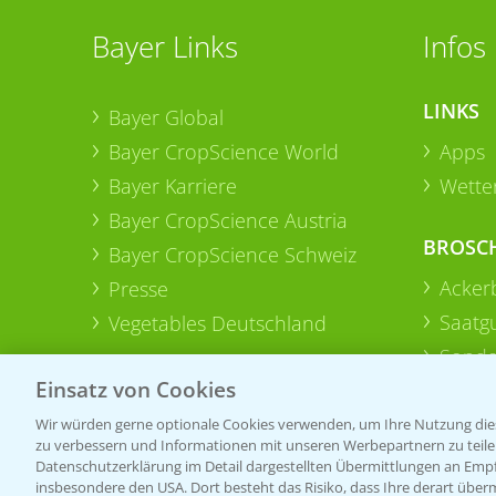
Bayer Links
Infos
LINKS
Bayer Global
Bayer CropScience World
Apps
Bayer Karriere
Wetter
Bayer CropScience Austria
BROSC
Bayer CropScience Schweiz
Acker
Presse
Saatg
Vegetables Deutschland
Sonde
Einsatz von Cookies
Wir würden gerne optionale Cookies verwenden, um Ihre Nutzung dies
zu verbessern und Informationen mit unseren Werbepartnern zu teilen.
Datenschutzerklärung im Detail dargestellten Übermittlungen an Empfä
insbesondere den USA. Dort besteht das Risiko, dass Ihre derart über