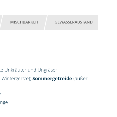
MISCHBARKEIT
GEWÄSSERABSTAND
ige Unkräuter und Ungräser
 Wintergerste);
Sommergetreide
(außer
e
enge