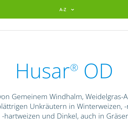
A-Z
Husar
OD
®
von Gemeinem Windhalm, Weidelgras-Ar
ättrigen Unkräutern in Winterweizen, -r
 -hartweizen und Dinkel, auch in Gräse