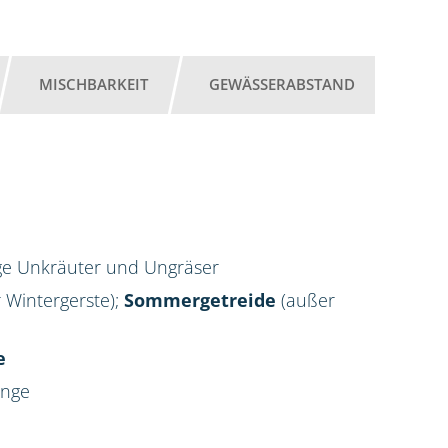
MISCHBARKEIT
GEWÄSSERABSTAND
ige Unkräuter und Ungräser
 Wintergerste);
Sommergetreide
(außer
e
enge