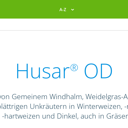
A-Z
Husar
OD
®
von Gemeinem Windhalm, Weidelgras-Ar
ättrigen Unkräutern in Winterweizen, -r
 -hartweizen und Dinkel, auch in Gräse