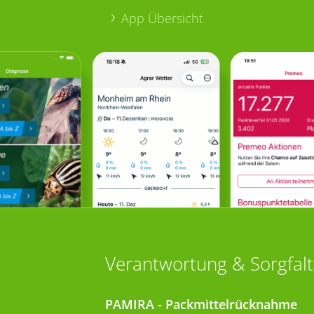
App Übersicht
Verantwortung & Sorgfalt
PAMIRA - Packmittelrücknahme