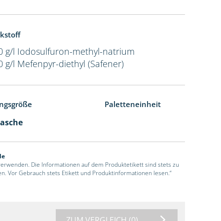
kstoff
0 g/l Iodosulfuron-methyl-natrium
0 g/l Mefenpyr-diethyl (Safener)
ngsgröße
Paletteneinheit
lasche
de
 verwenden. Die Informationen auf dem Produktetikett sind stets zu
en. Vor Gebrauch stets Etikett und Produktinformationen lesen.“
ZUM VERGLEICH
(0)