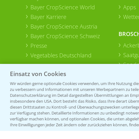
Bayer CropScience World
Apps
Bayer Karriere
Wetter
Bayer CropScience Austria
BROSC
Bayer CropScience Schweiz
Acker
Presse
Saatg
Vegetables Deutschland
Sonde
Einsatz von Cookies
Wir würden gerne optionale Cookies verwenden, um Ihre Nutzung dies
zu verbessern und Informationen mit unseren Werbepartnern zu teilen.
Datenschutzerklärung im Detail dargestellten Übermittlungen an Empfä
insbesondere den USA. Dort besteht das Risiko, dass Ihre derart über
diesen Drittstaaten zu Kontroll- und Überwachungszwecken unterlie
zur Verfügung stehen. Detaillierte Informationen zu unbedingt notwen
verfügbar machen können, und optionalen Cookies, die unten abgeleh
Ihre Einwilligungen jeder Zeit ändern oder zurückziehen können, finde