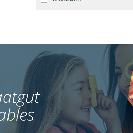
atgut
ables