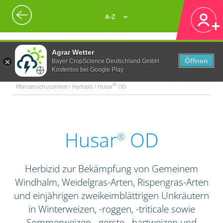
A-Z
Agrar Wetter
Öffnen
Bayer CropScience Deutschland GmbH
Kostenlos bei Google Play
®
Pflanzenschutzmittel / Herbizid / Husar
OD
Husar
OD
®
Herbizid zur Bekämpfung von Gemeinem
Windhalm, Weidelgras-Arten, Rispengras-Arten
und einjährigen zweikeimblättrigen Unkräutern
in Winterweizen, -roggen, -triticale sowie
Sommerweizen, -gerste, -hartweizen und