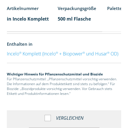
Artikelnummer
Verpackungsgröße
Palettene
in Incelo Komplett
500 ml Flasche
Enthalten in
®
®
®
®
Incelo
Komplett (Incelo
+ Biopower
und Husar
OD)
Wichtiger Hinweis für Pflanzenschutzmittel und Biozide
Für Pflanzenschutzmittel: „Pflanzenschutzmittel vorsichtig verwenden.
Die Informationen auf dem Produktetikett sind stets zu befolgen.“ Für
Biozide: „Biozidprodukte vorsichtig verwenden. Vor Gebrauch stets
Etikett und Produktinformationen lesen.“
VERGLEICHEN