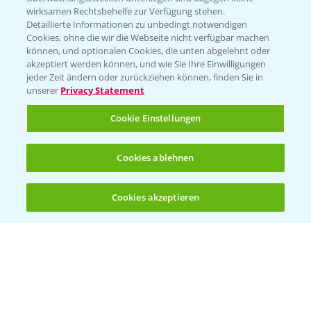
wirksamen Rechtsbehelfe zur Verfügung stehen.
Detaillierte Informationen zu unbedingt notwendigen
Cookies, ohne die wir die Webseite nicht verfügbar machen
können, und optionalen Cookies, die unten abgelehnt oder
akzeptiert werden können, und wie Sie Ihre Einwilligungen
jeder Zeit ändern oder zurückziehen können, finden Sie in
Folgen Sie uns
unserer
Privacy Statement
Cookie Einstellungen
Cookies ablehnen
Cookies akzeptieren
Öffnen
Bis zu 4 Produkte vergleichen:
(noch 4)
Allgemeine Nutzungsbedingungen
Datenschutzerklärung
Impressum
Gebrauchshinweise
© Bayer CropScience Deutschland GmbH