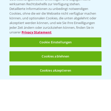
wirksamen Rechtsbehelfe zur Verfügung stehen.
Detaillierte Informationen zu unbedingt notwendigen
Cookies, ohne die wir die Webseite nicht verfügbar machen
können, und optionalen Cookies, die unten abgelehnt oder
akzeptiert werden können, und wie Sie Ihre Einwilligungen
jeder Zeit ändern oder zurückziehen können, finden Sie in
Folgen Sie uns
unserer
Privacy Statement
Cookie Einstellungen
Cookies ablehnen
Cookies akzeptieren
Öffnen
Bis zu 4 Produkte vergleichen:
(noch 4)
Allgemeine Nutzungsbedingungen
Datenschutzerklärung
Impressum
Gebrauchshinweise
© Bayer CropScience Deutschland GmbH