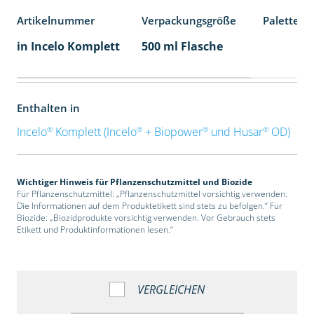
Artikelnummer
Verpackungsgröße
Palettene
in Incelo Komplett
500 ml Flasche
Enthalten in
®
®
®
®
Incelo
Komplett (Incelo
+ Biopower
und Husar
OD)
Wichtiger Hinweis für Pflanzenschutzmittel und Biozide
Für Pflanzenschutzmittel: „Pflanzenschutzmittel vorsichtig verwenden.
Die Informationen auf dem Produktetikett sind stets zu befolgen.“ Für
Biozide: „Biozidprodukte vorsichtig verwenden. Vor Gebrauch stets
Etikett und Produktinformationen lesen.“
VERGLEICHEN