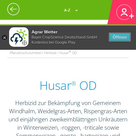
A-Z
Agrar Wetter
Öffnen
Bayer CropScience Deutschland GmbH
Kostenlos bei Google Play
®
Pflanzenschutzmittel / Herbizid / Husar
OD
Husar
OD
®
Herbizid zur Bekämpfung von Gemeinem
Windhalm, Weidelgras-Arten, Rispengras-Arten
und einjährigen zweikeimblättrigen Unkräutern
in Winterweizen, -roggen, -triticale sowie
Sommerweizen, -gerste, -hartweizen und