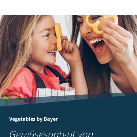
Vegetables by Bayer
Gemüsesaatgut von