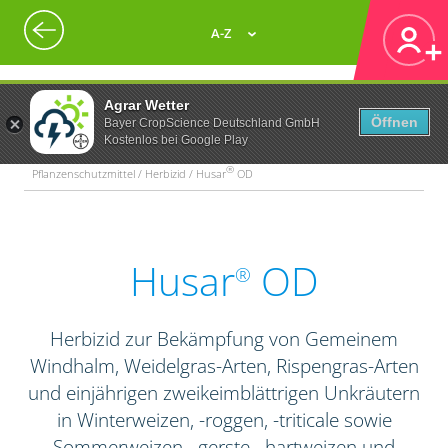
A-Z
Agrar Wetter
Öffnen
Bayer CropScience Deutschland GmbH
Kostenlos bei Google Play
®
Pflanzenschutzmittel / Herbizid / Husar
OD
Husar
OD
®
Herbizid zur Bekämpfung von Gemeinem
Windhalm, Weidelgras-Arten, Rispengras-Arten
und einjährigen zweikeimblättrigen Unkräutern
in Winterweizen, -roggen, -triticale sowie
Sommerweizen, -gerste, -hartweizen und