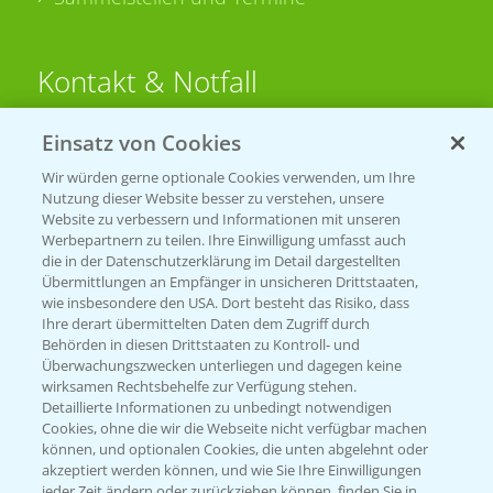
Kontakt & Notfall
Einsatz von Cookies
Beratung auf WhatsApp
T.
+49 (0)174 346 564 1
Wir würden gerne optionale Cookies verwenden, um Ihre
Nutzung dieser Website besser zu verstehen, unsere
Website zu verbessern und Informationen mit unseren
KONTAKT
Werbepartnern zu teilen. Ihre Einwilligung umfasst auch
die in der Datenschutzerklärung im Detail dargestellten
Übermittlungen an Empfänger in unsicheren Drittstaaten,
Hilfe in Notfällen
wie insbesondere den USA. Dort besteht das Risiko, dass
Ihre derart übermittelten Daten dem Zugriff durch
T.
+49 (0)214/30-20220
Behörden in diesen Drittstaaten zu Kontroll- und
Überwachungszwecken unterliegen und dagegen keine
wirksamen Rechtsbehelfe zur Verfügung stehen.
Detaillierte Informationen zu unbedingt notwendigen
Cookies, ohne die wir die Webseite nicht verfügbar machen
können, und optionalen Cookies, die unten abgelehnt oder
akzeptiert werden können, und wie Sie Ihre Einwilligungen
jeder Zeit ändern oder zurückziehen können, finden Sie in