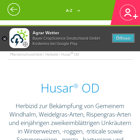
A-Z
Agrar Wetter
Öffnen
Bayer CropScience Deutschland GmbH
Kostenlos bei Google Play
®
Pflanzenschutzmittel / Herbizid / Husar
OD
Husar
OD
®
Herbizid zur Bekämpfung von Gemeinem
Windhalm, Weidelgras-Arten, Rispengras-Arten
und einjährigen zweikeimblättrigen Unkräutern
in Winterweizen, -roggen, -triticale sowie
Sommerweizen, -gerste, -hartweizen und