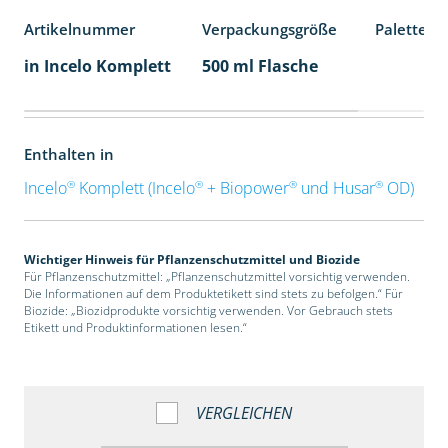
Artikelnummer
Verpackungsgröße
Palettene
in Incelo Komplett
500 ml Flasche
Enthalten in
®
®
®
®
Incelo
Komplett (Incelo
+ Biopower
und Husar
OD)
Wichtiger Hinweis für Pflanzenschutzmittel und Biozide
Für Pflanzenschutzmittel: „Pflanzenschutzmittel vorsichtig verwenden.
Die Informationen auf dem Produktetikett sind stets zu befolgen.“ Für
Biozide: „Biozidprodukte vorsichtig verwenden. Vor Gebrauch stets
Etikett und Produktinformationen lesen.“
VERGLEICHEN