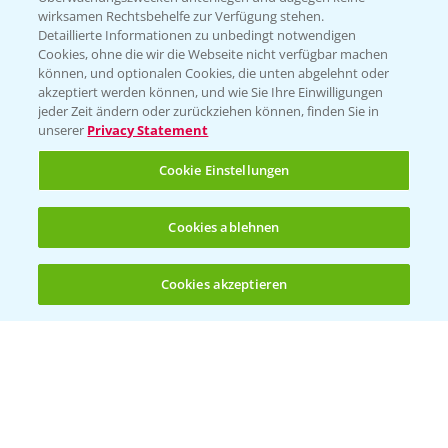
wirksamen Rechtsbehelfe zur Verfügung stehen.
Detaillierte Informationen zu unbedingt notwendigen
Cookies, ohne die wir die Webseite nicht verfügbar machen
können, und optionalen Cookies, die unten abgelehnt oder
akzeptiert werden können, und wie Sie Ihre Einwilligungen
jeder Zeit ändern oder zurückziehen können, finden Sie in
Folgen Sie uns
unserer
Privacy Statement
Cookie Einstellungen
Cookies ablehnen
Cookies akzeptieren
Öffnen
Bis zu 4 Produkte vergleichen:
(noch 4)
Allgemeine Nutzungsbedingungen
Datenschutzerklärung
Impressum
Gebrauchshinweise
© Bayer CropScience Deutschland GmbH