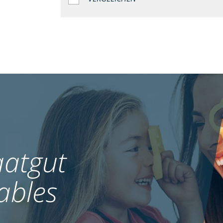
atgut
ables