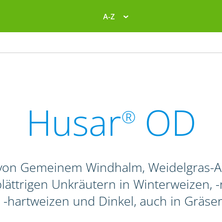
A-Z
Husar
OD
®
von Gemeinem Windhalm, Weidelgras-Ar
ättrigen Unkräutern in Winterweizen, -r
 -hartweizen und Dinkel, auch in Gräse