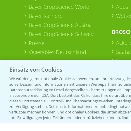
Bayer CropScience World
Apps
Bayer Karriere
Wetter
Bayer CropScience Austria
BROSC
Bayer CropScience Schweiz
Acker
Presse
Saatg
Vegetables Deutschland
Sonde
Einsatz von Cookies
Wir würden gerne optionale Cookies verwenden, um Ihre Nutzung dies
zu verbessern und Informationen mit unseren Werbepartnern zu teilen.
Datenschutzerklärung im Detail dargestellten Übermittlungen an Empfä
insbesondere den USA. Dort besteht das Risiko, dass Ihre derart über
diesen Drittstaaten zu Kontroll- und Überwachungszwecken unterlie
zur Verfügung stehen. Detaillierte Informationen zu unbedingt notwen
verfügbar machen können, und optionalen Cookies, die unten abgeleh
Ihre Einwilligungen jeder Zeit ändern oder zurückziehen können, finde