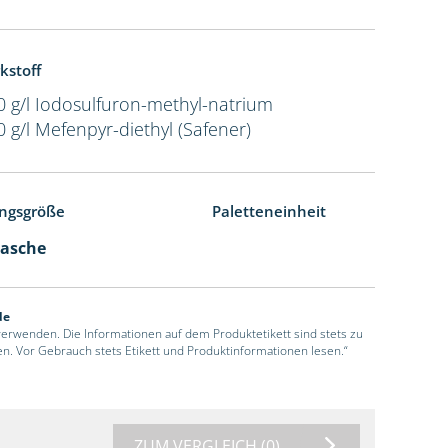
kstoff
0 g/l Iodosulfuron-methyl-natrium
0 g/l Mefenpyr-diethyl (Safener)
ngsgröße
Paletteneinheit
lasche
de
 verwenden. Die Informationen auf dem Produktetikett sind stets zu
en. Vor Gebrauch stets Etikett und Produktinformationen lesen.“
ZUM VERGLEICH
(0)