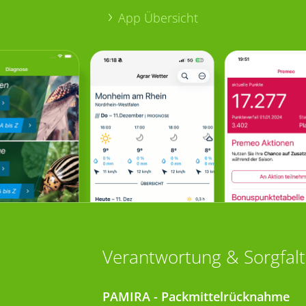
App Übersicht
Verantwortung & Sorgfalt
PAMIRA - Packmittelrücknahme