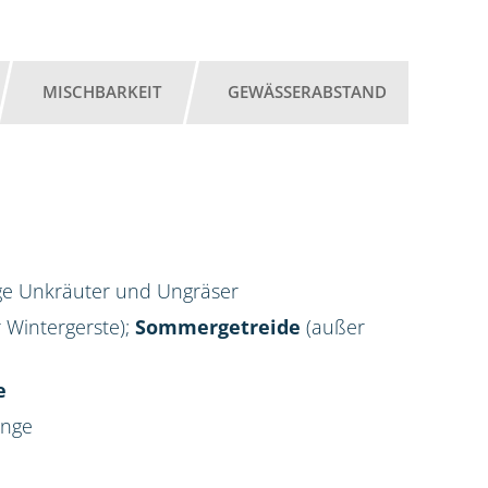
MISCHBARKEIT
GEWÄSSERABSTAND
ige Unkräuter und Ungräser
 Wintergerste);
Sommergetreide
(außer
e
enge