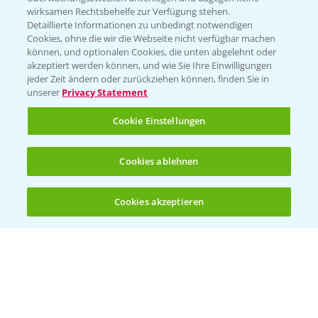
wirksamen Rechtsbehelfe zur Verfügung stehen.
Detaillierte Informationen zu unbedingt notwendigen
Cookies, ohne die wir die Webseite nicht verfügbar machen
können, und optionalen Cookies, die unten abgelehnt oder
akzeptiert werden können, und wie Sie Ihre Einwilligungen
jeder Zeit ändern oder zurückziehen können, finden Sie in
Folgen Sie uns
unserer
Privacy Statement
Cookie Einstellungen
Cookies ablehnen
Cookies akzeptieren
Öffnen
Bis zu 4 Produkte vergleichen:
(noch 4)
Allgemeine Nutzungsbedingungen
Datenschutzerklärung
Impressum
Gebrauchshinweise
© Bayer CropScience Deutschland GmbH