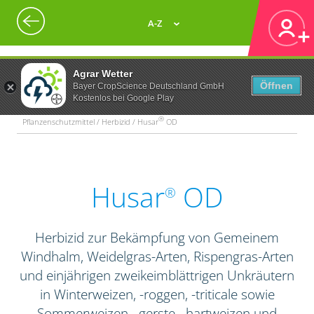
A-Z
Agrar Wetter
Öffnen
Bayer CropScience Deutschland GmbH
Kostenlos bei Google Play
®
Pflanzenschutzmittel / Herbizid / Husar
OD
Husar
OD
®
Herbizid zur Bekämpfung von Gemeinem
Windhalm, Weidelgras-Arten, Rispengras-Arten
und einjährigen zweikeimblättrigen Unkräutern
in Winterweizen, -roggen, -triticale sowie
Sommerweizen, -gerste, -hartweizen und