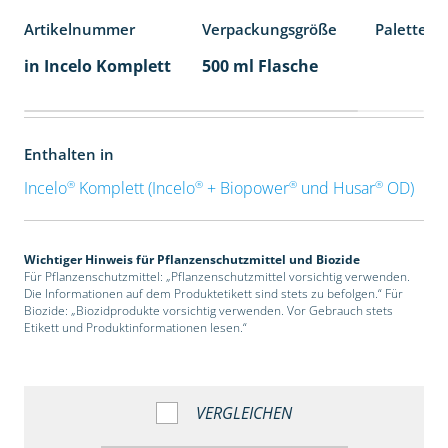
Artikelnummer
Verpackungsgröße
Palettene
in Incelo Komplett
500 ml Flasche
Enthalten in
®
®
®
®
Incelo
Komplett (Incelo
+ Biopower
und Husar
OD)
Wichtiger Hinweis für Pflanzenschutzmittel und Biozide
Für Pflanzenschutzmittel: „Pflanzenschutzmittel vorsichtig verwenden.
Die Informationen auf dem Produktetikett sind stets zu befolgen.“ Für
Biozide: „Biozidprodukte vorsichtig verwenden. Vor Gebrauch stets
Etikett und Produktinformationen lesen.“
VERGLEICHEN