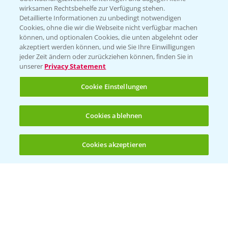
wirksamen Rechtsbehelfe zur Verfügung stehen.
Detaillierte Informationen zu unbedingt notwendigen
Cookies, ohne die wir die Webseite nicht verfügbar machen
können, und optionalen Cookies, die unten abgelehnt oder
akzeptiert werden können, und wie Sie Ihre Einwilligungen
jeder Zeit ändern oder zurückziehen können, finden Sie in
Folgen Sie uns
unserer
Privacy Statement
Cookie Einstellungen
Cookies ablehnen
Cookies akzeptieren
Öffnen
Bis zu 4 Produkte vergleichen:
(noch 4)
Allgemeine Nutzungsbedingungen
Datenschutzerklärung
Impressum
Gebrauchshinweise
© Bayer CropScience Deutschland GmbH