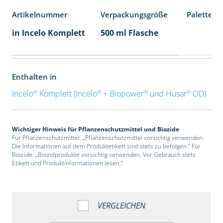
Artikelnummer
Verpackungsgröße
Palettene
in Incelo Komplett
500 ml Flasche
Enthalten in
®
®
®
®
Incelo
Komplett (Incelo
+ Biopower
und Husar
OD)
Wichtiger Hinweis für Pflanzenschutzmittel und Biozide
Für Pflanzenschutzmittel: „Pflanzenschutzmittel vorsichtig verwenden.
Die Informationen auf dem Produktetikett sind stets zu befolgen.“ Für
Biozide: „Biozidprodukte vorsichtig verwenden. Vor Gebrauch stets
Etikett und Produktinformationen lesen.“
VERGLEICHEN