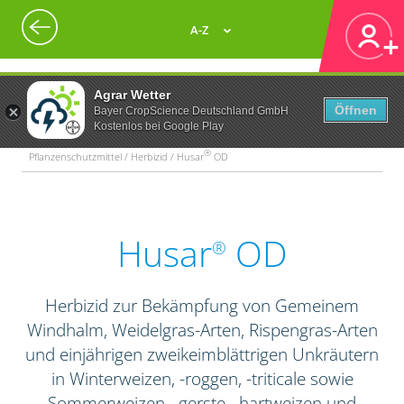
A-Z
Agrar Wetter
Öffnen
Bayer CropScience Deutschland GmbH
Kostenlos bei Google Play
®
Pflanzenschutzmittel / Herbizid / Husar
OD
Husar
OD
®
Herbizid zur Bekämpfung von Gemeinem
Windhalm, Weidelgras-Arten, Rispengras-Arten
und einjährigen zweikeimblättrigen Unkräutern
in Winterweizen, -roggen, -triticale sowie
Sommerweizen, -gerste, -hartweizen und