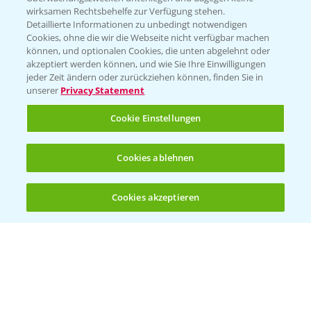
wirksamen Rechtsbehelfe zur Verfügung stehen.
Detaillierte Informationen zu unbedingt notwendigen
Cookies, ohne die wir die Webseite nicht verfügbar machen
können, und optionalen Cookies, die unten abgelehnt oder
akzeptiert werden können, und wie Sie Ihre Einwilligungen
jeder Zeit ändern oder zurückziehen können, finden Sie in
Folgen Sie uns
unserer
Privacy Statement
Cookie Einstellungen
Cookies ablehnen
Cookies akzeptieren
Öffnen
Bis zu 4 Produkte vergleichen:
(noch 4)
Allgemeine Nutzungsbedingungen
Datenschutzerklärung
Impressum
Gebrauchshinweise
© Bayer CropScience Deutschland GmbH