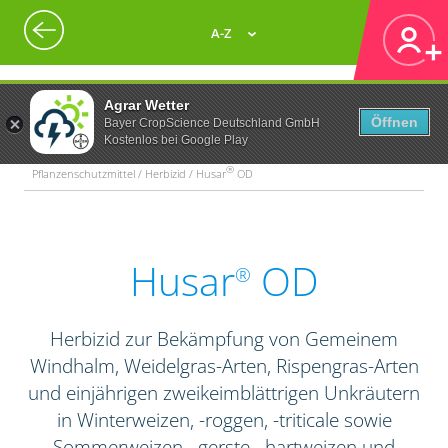
A-Z
Agrar Wetter
Öffnen
Bayer CropScience Deutschland GmbH
Kostenlos bei Google Play
®
Pflanzenschutzmittel / Herbizid / Husar
OD
Husar
OD
®
Herbizid zur Bekämpfung von Gemeinem
Windhalm, Weidelgras-Arten, Rispengras-Arten
und einjährigen zweikeimblättrigen Unkräutern
in Winterweizen, -roggen, -triticale sowie
Sommerweizen, -gerste, -hartweizen und