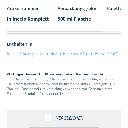
Artikelnummer
Verpackungsgröße
Palettene
in Incelo Komplett
500 ml Flasche
Enthalten in
®
®
®
®
Incelo
Komplett (Incelo
+ Biopower
und Husar
OD)
Wichtiger Hinweis für Pflanzenschutzmittel und Biozide
Für Pflanzenschutzmittel: „Pflanzenschutzmittel vorsichtig verwenden.
Die Informationen auf dem Produktetikett sind stets zu befolgen.“ Für
Biozide: „Biozidprodukte vorsichtig verwenden. Vor Gebrauch stets
Etikett und Produktinformationen lesen.“
VERGLEICHEN