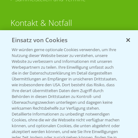
Kontakt & Notfall
Einsatz von Cookies
Beratung auf WhatsApp
T.
+49 (0)174 346 564 1
Wir würden gerne optionale Cookies verwenden, um Ihre
Nutzung dieser Website besser zu verstehen, unsere
Website zu verbessern und Informationen mit unseren
KONTAKT
Werbepartnern zu teilen. Ihre Einwilligung umfasst auch
die in der Datenschutzerklärung im Detail dargestellten
Übermittlungen an Empfänger in unsicheren Drittstaaten,
Hilfe in Notfällen
wie insbesondere den USA. Dort besteht das Risiko, dass
Ihre derart übermittelten Daten dem Zugriff durch
T.
+49 (0)214/30-20220
Behörden in diesen Drittstaaten zu Kontroll- und
Überwachungszwecken unterliegen und dagegen keine
wirksamen Rechtsbehelfe zur Verfügung stehen.
Detaillierte Informationen zu unbedingt notwendigen
Cookies, ohne die wir die Webseite nicht verfügbar machen
können, und optionalen Cookies, die unten abgelehnt oder
akzeptiert werden können, und wie Sie Ihre Einwilligungen
jeder Zeit ändern oder zurückziehen können, finden Sie in