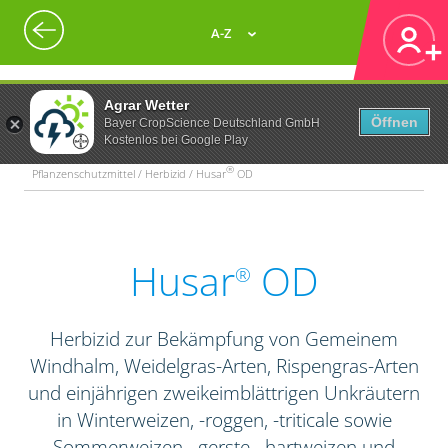
A-Z
Agrar Wetter
Öffnen
Bayer CropScience Deutschland GmbH
Kostenlos bei Google Play
®
Pflanzenschutzmittel / Herbizid / Husar
OD
Husar
OD
®
Herbizid zur Bekämpfung von Gemeinem
Windhalm, Weidelgras-Arten, Rispengras-Arten
und einjährigen zweikeimblättrigen Unkräutern
in Winterweizen, -roggen, -triticale sowie
Sommerweizen, -gerste, -hartweizen und