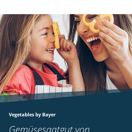
Vegetables by Bayer
Gemüsesaatgut von