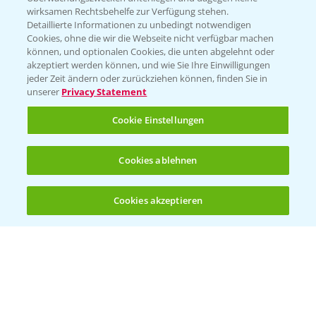
wirksamen Rechtsbehelfe zur Verfügung stehen.
Detaillierte Informationen zu unbedingt notwendigen
Cookies, ohne die wir die Webseite nicht verfügbar machen
können, und optionalen Cookies, die unten abgelehnt oder
akzeptiert werden können, und wie Sie Ihre Einwilligungen
jeder Zeit ändern oder zurückziehen können, finden Sie in
Folgen Sie uns
unserer
Privacy Statement
Cookie Einstellungen
Cookies ablehnen
Cookies akzeptieren
Öffnen
Bis zu 4 Produkte vergleichen:
(noch 4)
Allgemeine Nutzungsbedingungen
Datenschutzerklärung
Impressum
Gebrauchshinweise
© Bayer CropScience Deutschland GmbH