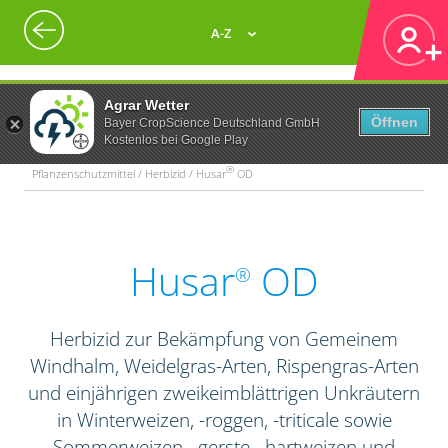
A-Z
Agrar Wetter
Öffnen
Bayer CropScience Deutschland GmbH
Kostenlos bei Google Play
®
Pflanzenschutzmittel / Herbizid / Husar
OD
Husar
OD
®
Herbizid zur Bekämpfung von Gemeinem
Windhalm, Weidelgras-Arten, Rispengras-Arten
und einjährigen zweikeimblättrigen Unkräutern
in Winterweizen, -roggen, -triticale sowie
Sommerweizen, -gerste, -hartweizen und