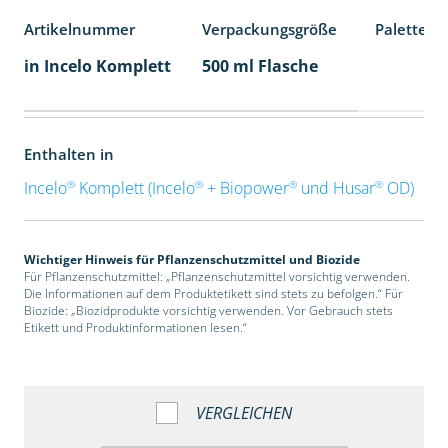
Artikelnummer
Verpackungsgröße
Palettene
in Incelo Komplett
500 ml Flasche
Enthalten in
®
®
®
®
Incelo
Komplett (Incelo
+ Biopower
und Husar
OD)
Wichtiger Hinweis für Pflanzenschutzmittel und Biozide
Für Pflanzenschutzmittel: „Pflanzenschutzmittel vorsichtig verwenden.
Die Informationen auf dem Produktetikett sind stets zu befolgen.“ Für
Biozide: „Biozidprodukte vorsichtig verwenden. Vor Gebrauch stets
Etikett und Produktinformationen lesen.“
VERGLEICHEN