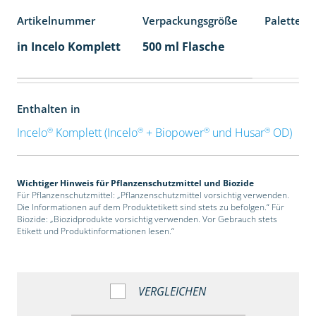
Artikelnummer
Verpackungsgröße
Palettene
in Incelo Komplett
500 ml Flasche
Enthalten in
®
®
®
®
Incelo
Komplett (Incelo
+ Biopower
und Husar
OD)
Wichtiger Hinweis für Pflanzenschutzmittel und Biozide
Für Pflanzenschutzmittel: „Pflanzenschutzmittel vorsichtig verwenden.
Die Informationen auf dem Produktetikett sind stets zu befolgen.“ Für
Biozide: „Biozidprodukte vorsichtig verwenden. Vor Gebrauch stets
Etikett und Produktinformationen lesen.“
VERGLEICHEN