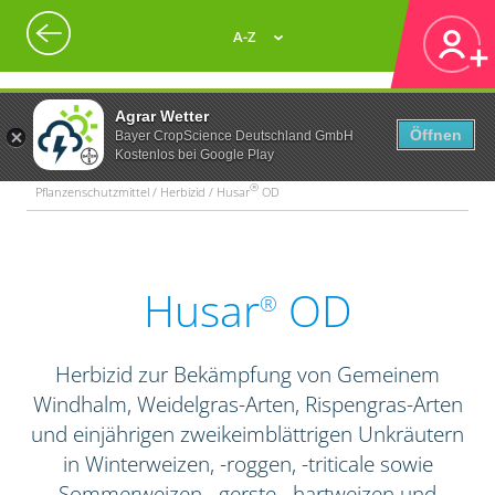
A-Z
Agrar Wetter
Öffnen
Bayer CropScience Deutschland GmbH
Kostenlos bei Google Play
®
Pflanzenschutzmittel / Herbizid / Husar
OD
Husar
OD
®
Herbizid zur Bekämpfung von Gemeinem
Windhalm, Weidelgras-Arten, Rispengras-Arten
und einjährigen zweikeimblättrigen Unkräutern
in Winterweizen, -roggen, -triticale sowie
Sommerweizen, -gerste, -hartweizen und