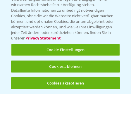
wirksamen Rechtsbehelfe zur Verfügung stehen.
Detaillierte Informationen zu unbedingt notwendigen
Cookies, ohne die wir die Webseite nicht verfügbar machen
können, und optionalen Cookies, die unten abgelehnt oder
akzeptiert werden können, und wie Sie Ihre Einwilligungen
jeder Zeit ändern oder zurückziehen können, finden Sie in
Folgen Sie uns
unserer
Privacy Statement
Cookie Einstellungen
Cookies ablehnen
Cookies akzeptieren
Öffnen
Bis zu 4 Produkte vergleichen:
(noch 4)
Allgemeine Nutzungsbedingungen
Datenschutzerklärung
Impressum
Gebrauchshinweise
© Bayer CropScience Deutschland GmbH