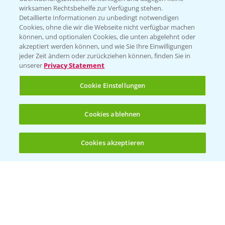
wirksamen Rechtsbehelfe zur Verfügung stehen.
Detaillierte Informationen zu unbedingt notwendigen
Cookies, ohne die wir die Webseite nicht verfügbar machen
können, und optionalen Cookies, die unten abgelehnt oder
akzeptiert werden können, und wie Sie Ihre Einwilligungen
jeder Zeit ändern oder zurückziehen können, finden Sie in
Folgen Sie uns
unserer
Privacy Statement
Cookie Einstellungen
Cookies ablehnen
Cookies akzeptieren
Öffnen
Bis zu 4 Produkte vergleichen:
(noch 4)
Allgemeine Nutzungsbedingungen
Datenschutzerklärung
Impressum
Gebrauchshinweise
© Bayer CropScience Deutschland GmbH