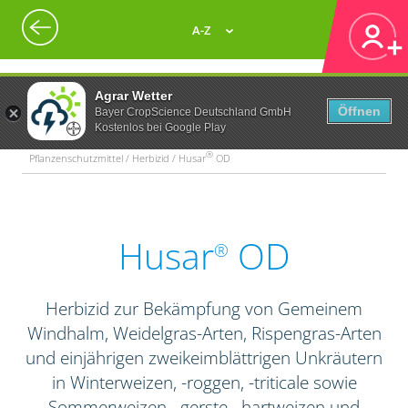
A-Z
Agrar Wetter
Öffnen
Bayer CropScience Deutschland GmbH
Kostenlos bei Google Play
®
Pflanzenschutzmittel / Herbizid / Husar
OD
Husar
OD
®
Herbizid zur Bekämpfung von Gemeinem
Windhalm, Weidelgras-Arten, Rispengras-Arten
und einjährigen zweikeimblättrigen Unkräutern
in Winterweizen, -roggen, -triticale sowie
Sommerweizen, -gerste, -hartweizen und