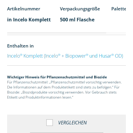
Artikelnummer
Verpackungsgröße
Palettene
in Incelo Komplett
500 ml Flasche
Enthalten in
®
®
®
®
Incelo
Komplett (Incelo
+ Biopower
und Husar
OD)
Wichtiger Hinweis für Pflanzenschutzmittel und Biozide
Für Pflanzenschutzmittel: „Pflanzenschutzmittel vorsichtig verwenden.
Die Informationen auf dem Produktetikett sind stets zu befolgen.“ Für
Biozide: „Biozidprodukte vorsichtig verwenden. Vor Gebrauch stets
Etikett und Produktinformationen lesen.“
VERGLEICHEN