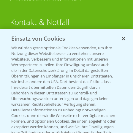
Kontakt & Notfall
Einsatz von Cookies
Beratung auf WhatsApp
T.
+49 (0)174 346 564 1
Wir würden gerne optionale Cookies verwenden, um Ihre
Nutzung dieser Website besser zu verstehen, unsere
Website zu verbessern und Informationen mit unseren
KONTAKT
Werbepartnern zu teilen. Ihre Einwilligung umfasst auch
die in der Datenschutzerklärung im Detail dargestellten
Übermittlungen an Empfänger in unsicheren Drittstaaten,
Hilfe in Notfällen
wie insbesondere den USA. Dort besteht das Risiko, dass
Ihre derart übermittelten Daten dem Zugriff durch
T.
+49 (0)214/30-20220
Behörden in diesen Drittstaaten zu Kontroll- und
Überwachungszwecken unterliegen und dagegen keine
wirksamen Rechtsbehelfe zur Verfügung stehen.
Detaillierte Informationen zu unbedingt notwendigen
Cookies, ohne die wir die Webseite nicht verfügbar machen
können, und optionalen Cookies, die unten abgelehnt oder
akzeptiert werden können, und wie Sie Ihre Einwilligungen
jeder Zeit ändern oder zurückziehen können, finden Sie in