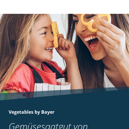
Vegetables by Bayer
Gemüsesaatgut von