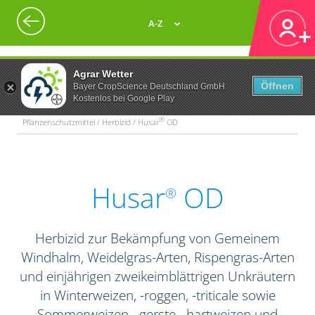
A-Z
Agrar Wetter
Öffnen
Bayer CropScience Deutschland GmbH
Kostenlos bei Google Play
®
Pflanzenschutzmittel / Herbizid / Husar
OD
Husar
OD
®
Herbizid zur Bekämpfung von Gemeinem
Windhalm, Weidelgras-Arten, Rispengras-Arten
und einjährigen zweikeimblättrigen Unkräutern
in Winterweizen, -roggen, -triticale sowie
Sommerweizen, -gerste, -hartweizen und