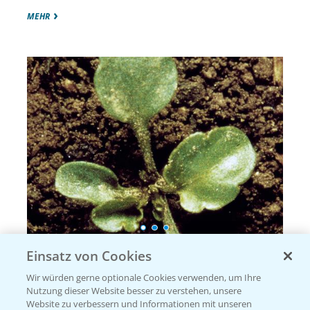
MEHR
Stiefmütterchen, Gewöhnliches
Einsatz von Cookies
Viola tricolor - Violaceae = Veilchengewächse
Wir würden gerne optionale Cookies verwenden, um Ihre
Nutzung dieser Website besser zu verstehen, unsere
Website zu verbessern und Informationen mit unseren