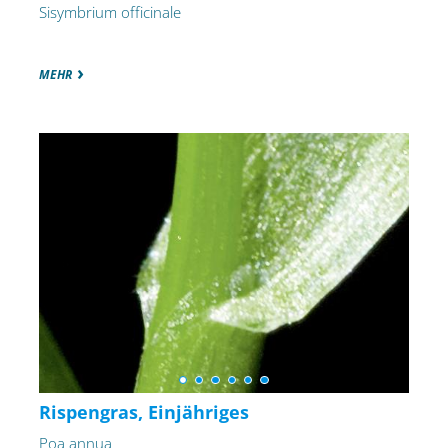
Sisymbrium officinale
MEHR
Rispengras, Einjähriges
Poa annua