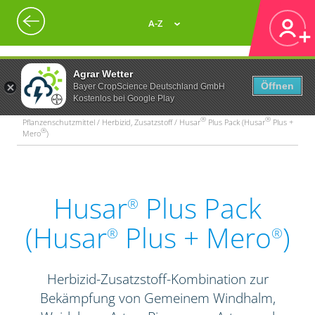
A-Z
Agrar Wetter
Öffnen
Bayer CropScience Deutschland GmbH
Kostenlos bei Google Play
®
®
Pflanzenschutzmittel / Herbizid, Zusatzstoff / Husar
Plus Pack (Husar
Plus +
®
Mero
)
Husar
Plus Pack
®
(Husar
Plus + Mero
)
®
®
Herbizid-Zusatzstoff-Kombination zur
Bekämpfung von Gemeinem Windhalm,