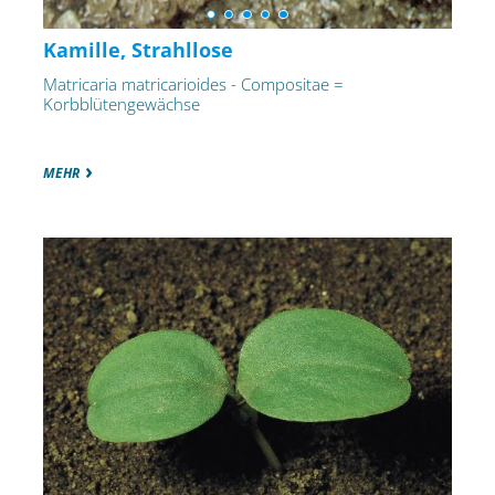
Kamille, Strahllose
Matricaria matricarioides - Compositae =
Korbblütengewächse
MEHR