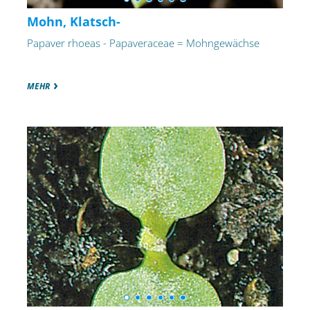
Mohn, Klatsch-
Papaver rhoeas - Papaveraceae = Mohngewächse
MEHR