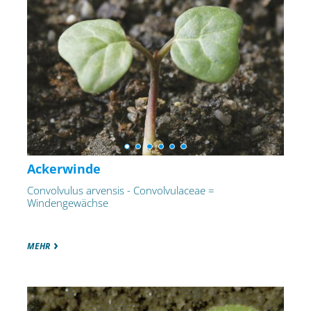
Ackerwinde
Convolvulus arvensis - Convolvulaceae =
Windengewächse
MEHR