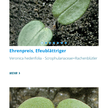
Ehrenpreis, Efeublättriger
Veronica hederifolia - Scrophulariaceae=Rachenblütler
MEHR