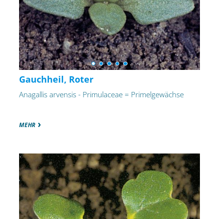
Gauchheil, Roter
Anagallis arvensis - Primulaceae = Primelgewächse
MEHR