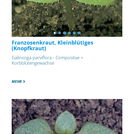
Franzosenkraut, Kleinblütiges
(Knopfkraut)
Galinsoga parviflora - Compositae =
Korbblütengewächse
MEHR