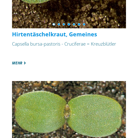
Hirtentäschelkraut, Gemeines
Capsella bursa-pastoris - Cruciferae = Kreuzblütler
MEHR