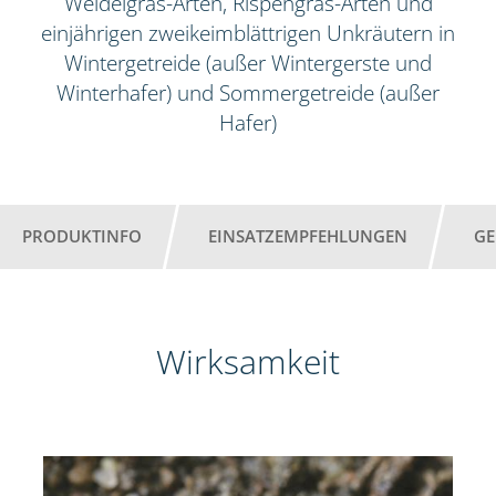
Weidelgras-Arten, Rispengras-Arten und
einjährigen zweikeimblättrigen Unkräutern in
Wintergetreide (außer Wintergerste und
Winterhafer) und Sommergetreide (außer
Hafer)
PRODUKTINFO
EINSATZEMPFEHLUNGEN
GE
Wirksamkeit