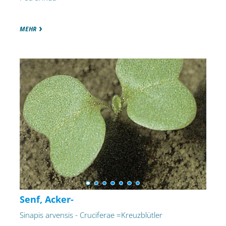
MEHR
Senf, Acker-
Sinapis arvensis - Cruciferae =Kreuzblütler