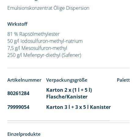
Emulsionskonzentrat
Ölige Dispersion
Wirkstoff
81 % Rapsölmethylester
50 g/l Iodosulfuron-methyl-natrium
7,5 g/l Mesosulfuron-methyl
250 g/l Mefenpyr-diethyl (Safener)
Artikelnummer
Verpackungsgröße
Paletten
Karton 2 x (1 l + 5 l)
80261284
40
Flasche/Kanister
79999054
Karton 3 l + 3 x 5 l Kanister
40
Einzelprodukte