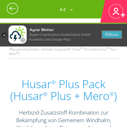
A-Z
Agrar Wetter
Öffnen
Bayer CropScience Deutschland GmbH
Kostenlos bei Google Play
®
®
Pflanzenschutzmittel / Herbizid, Zusatzstoff / Husar
Plus Pack (Husar
Plus +
®
Mero
)
Husar
Plus Pack
®
(Husar
Plus + Mero
)
®
®
Herbizid-Zusatzstoff-Kombination zur
Bekämpfung von Gemeinem Windhalm,