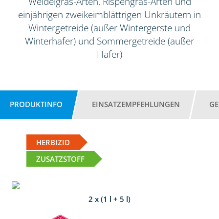
Weidelgras-Arten, Rispengras-Arten und
einjährigen zweikeimblättrigen Unkräutern in
Wintergetreide (außer Wintergerste und
Winterhafer) und Sommergetreide (außer
Hafer)
PRODUKTINFO
EINSATZEMPFEHLUNGEN
GE
HERBIZID
ZUSATZSTOFF
2 x (1 l + 5 l)