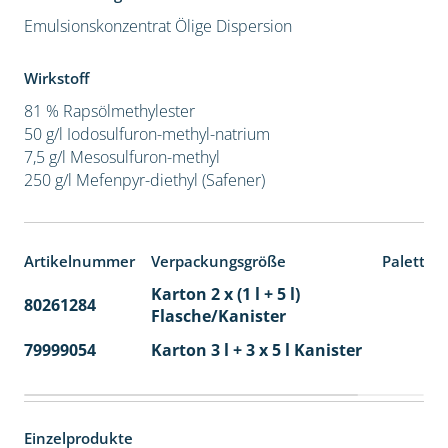
Emulsionskonzentrat
Ölige Dispersion
Wirkstoff
81 % Rapsölmethylester
50 g/l Iodosulfuron-methyl-natrium
7,5 g/l Mesosulfuron-methyl
250 g/l Mefenpyr-diethyl (Safener)
Artikelnummer
Verpackungsgröße
Paletten
Karton 2 x (1 l + 5 l)
80261284
40
Flasche/Kanister
79999054
Karton 3 l + 3 x 5 l Kanister
40
Einzelprodukte