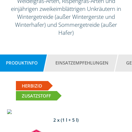
Weidelgras-Arten, Rispengras-Arten und
einjährigen zweikeimblättrigen Unkräutern in
Wintergetreide (außer Wintergerste und
Winterhafer) und Sommergetreide (außer
Hafer)
PRODUKTINFO
EINSATZEMPFEHLUNGEN
GE
HERBIZID
ZUSATZSTOFF
2 x (1 l + 5 l)