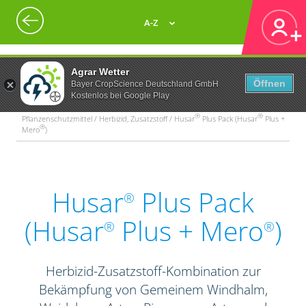
A-Z
Agrar Wetter
Öffnen
Bayer CropScience Deutschland GmbH
Kostenlos bei Google Play
®
®
Pflanzenschutzmittel / Herbizid, Zusatzstoff / Husar
Plus Pack (Husar
Plus +
®
Mero
)
Husar
Plus Pack
®
(Husar
Plus + Mero
)
®
®
Herbizid-Zusatzstoff-Kombination zur
Bekämpfung von Gemeinem Windhalm,