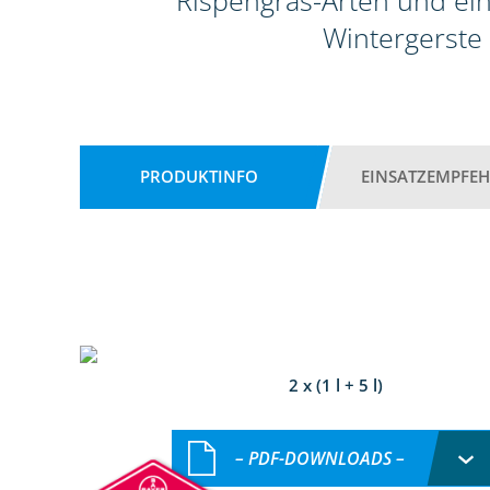
Rispengras-Arten und ein
Wintergerste
PRODUKTINFO
EINSATZEMPFE
2 x (1 l + 5 l)
– PDF-DOWNLOADS –