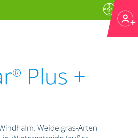
ar
Plus +
®
indhalm, Weidelgras-Arten,