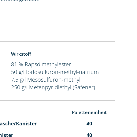
Wirkstoff
81 % Rapsölmethylester
50 g/l Iodosulfuron-methyl-natrium
7,5 g/l Mesosulfuron-methyl
250 g/l Mefenpyr-diethyl (Safener)
Paletteneinheit
 Flasche/Kanister
40
nister
40