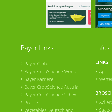
Bayer Links
Infos
LINKS
Bayer Global
Bayer CropScience World
Apps
Bayer Karriere
Wetter
Bayer CropScience Austria
BROSC
Bayer CropScience Schweiz
Acker
Presse
Saatg
Vegetables Deutschland