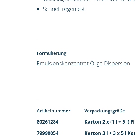
Schnell regenfest
Formulierung
Emulsionskonzentrat
Ölige Dispersion
Artikelnummer
Verpackungsgröße
80261284
Karton 2 x (1 l + 5 l)
79999054
Karton 3 l + 3 x 5 l Ka