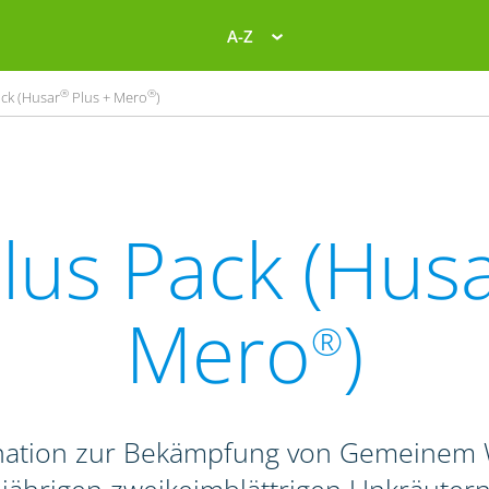
A-Z
®
®
ck (Husar
Plus + Mero
)
lus Pack (Hus
Mero
)
®
ination zur Bekämpfung von Gemeinem W