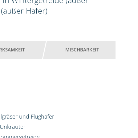
 in Wintergetreide (außer
(außer Hafer)
RKSAMKEIT
MISCHBARKEIT
lgräser und Flughafer
 Unkräuter
d Sommergetreide