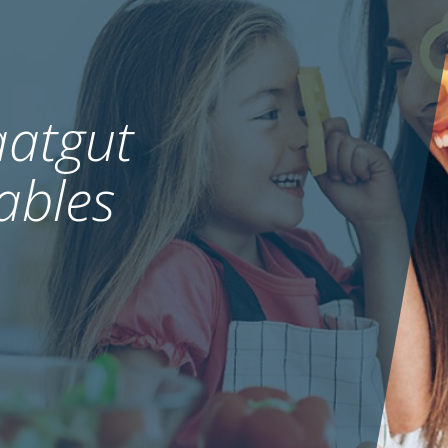
atgut
ables