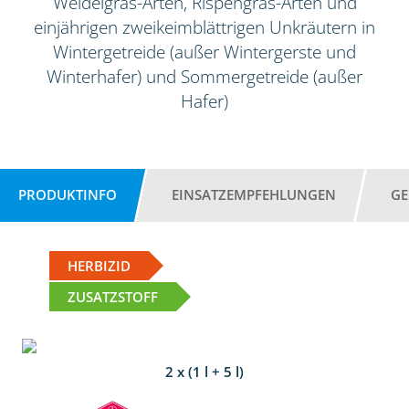
Weidelgras-Arten, Rispengras-Arten und
einjährigen zweikeimblättrigen Unkräutern in
Wintergetreide (außer Wintergerste und
Winterhafer) und Sommergetreide (außer
Hafer)
PRODUKTINFO
EINSATZEMPFEHLUNGEN
GE
HERBIZID
ZUSATZSTOFF
2 x (1 l + 5 l)