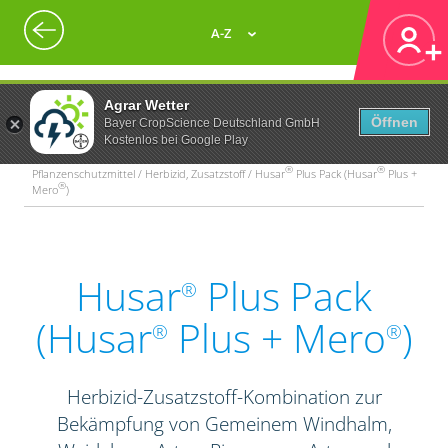
A-Z
Agrar Wetter
Öffnen
Bayer CropScience Deutschland GmbH
Kostenlos bei Google Play
®
®
Pflanzenschutzmittel / Herbizid, Zusatzstoff / Husar
Plus Pack (Husar
Plus +
®
Mero
)
Husar
Plus Pack
®
(Husar
Plus + Mero
)
®
®
Herbizid-Zusatzstoff-Kombination zur
Bekämpfung von Gemeinem Windhalm,