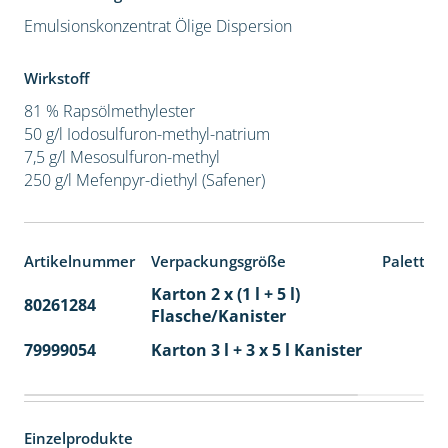
Emulsionskonzentrat
Ölige Dispersion
Wirkstoff
81 % Rapsölmethylester
50 g/l Iodosulfuron-methyl-natrium
7,5 g/l Mesosulfuron-methyl
250 g/l Mefenpyr-diethyl (Safener)
Artikelnummer
Verpackungsgröße
Paletten
Karton 2 x (1 l + 5 l)
80261284
40
Flasche/Kanister
79999054
Karton 3 l + 3 x 5 l Kanister
40
Einzelprodukte