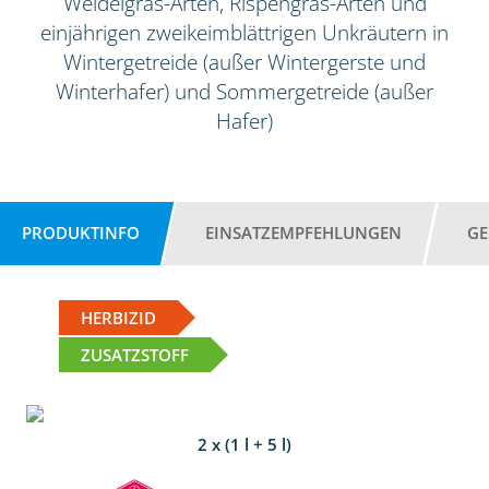
Weidelgras-Arten, Rispengras-Arten und
einjährigen zweikeimblättrigen Unkräutern in
Wintergetreide (außer Wintergerste und
Winterhafer) und Sommergetreide (außer
Hafer)
PRODUKTINFO
EINSATZEMPFEHLUNGEN
GE
HERBIZID
ZUSATZSTOFF
2 x (1 l + 5 l)