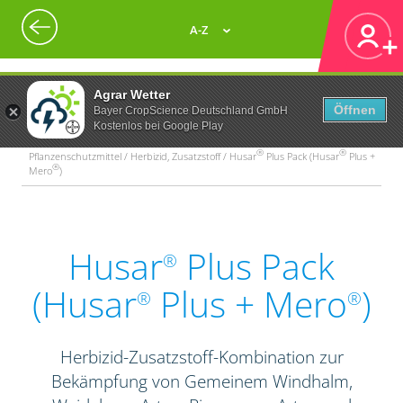
A-Z
Agrar Wetter
Öffnen
Bayer CropScience Deutschland GmbH
Kostenlos bei Google Play
®
®
Pflanzenschutzmittel / Herbizid, Zusatzstoff / Husar
Plus Pack (Husar
Plus +
®
Mero
)
Husar
Plus Pack
®
(Husar
Plus + Mero
)
®
®
Herbizid-Zusatzstoff-Kombination zur
Bekämpfung von Gemeinem Windhalm,