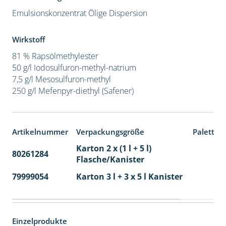
Emulsionskonzentrat
Ölige Dispersion
Wirkstoff
81 % Rapsölmethylester
50 g/l Iodosulfuron-methyl-natrium
7,5 g/l Mesosulfuron-methyl
250 g/l Mefenpyr-diethyl (Safener)
Artikelnummer
Verpackungsgröße
Paletten
Karton 2 x (1 l + 5 l)
80261284
40
Flasche/Kanister
79999054
Karton 3 l + 3 x 5 l Kanister
40
Einzelprodukte