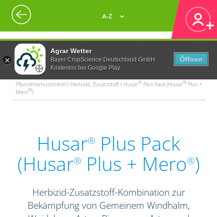
A-Z
Agrar Wetter
Öffnen
Bayer CropScience Deutschland GmbH
Kostenlos bei Google Play
®
®
Pflanzenschutzmittel / Herbizid, Zusatzstoff / Husar
Plus Pack (Husar
Plus +
®
Mero
)
Husar
Plus Pack
®
(Husar
Plus + Mero
)
®
®
Herbizid-Zusatzstoff-Kombination zur
Bekämpfung von Gemeinem Windhalm,