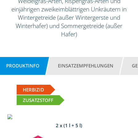
Weidelgras-Arten, Rispengras-Arten und
einjährigen zweikeimblättrigen Unkräutern in
Wintergetreide (außer Wintergerste und
Winterhafer) und Sommergetreide (außer
Hafer)
PRODUKTINFO
EINSATZEMPFEHLUNGEN
GE
HERBIZID
ZUSATZSTOFF
2 x (1 l + 5 l)