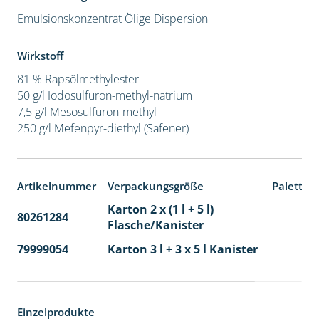
Emulsionskonzentrat
Ölige Dispersion
Wirkstoff
81 % Rapsölmethylester
50 g/l Iodosulfuron-methyl-natrium
7,5 g/l Mesosulfuron-methyl
250 g/l Mefenpyr-diethyl (Safener)
Artikelnummer
Verpackungsgröße
Paletten
Karton 2 x (1 l + 5 l)
80261284
40
Flasche/Kanister
79999054
Karton 3 l + 3 x 5 l Kanister
40
Einzelprodukte