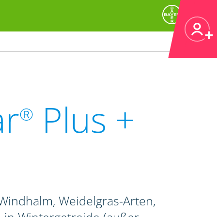
ar
Plus +
®
indhalm, Weidelgras-Arten,