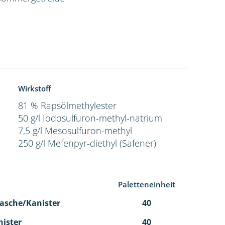
Wirkstoff
81 % Rapsölmethylester
50 g/l Iodosulfuron-methyl-natrium
7,5 g/l Mesosulfuron-methyl
250 g/l Mefenpyr-diethyl (Safener)
Paletteneinheit
 Flasche/Kanister
40
nister
40