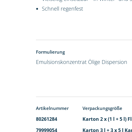
Schnell regenfest
Formulierung
Emulsionskonzentrat
Ölige Dispersion
Artikelnummer
Verpackungsgröße
80261284
Karton 2 x (1 l + 5 l)
79999054
Karton 3 l + 3 x 5 l Ka