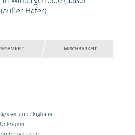
 in Wintergetreide (außer
(außer Hafer)
RKSAMKEIT
MISCHBARKEIT
lgräser und Flughafer
 Unkräuter
d Sommergetreide