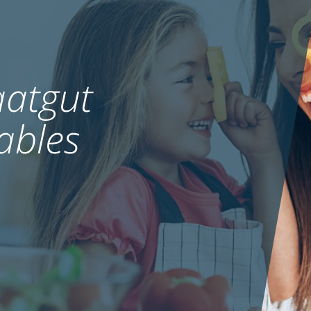
atgut
ables