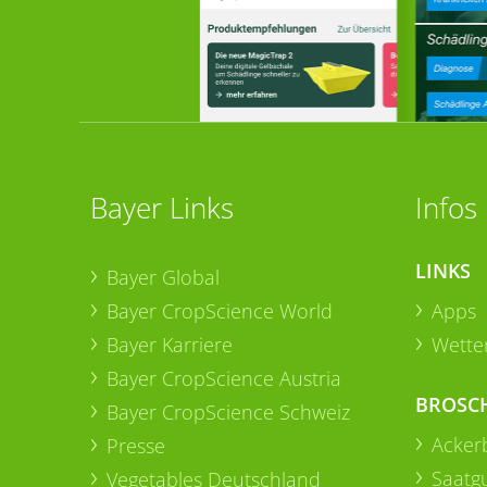
Bayer Links
Infos
LINKS
Bayer Global
Bayer CropScience World
Apps
Bayer Karriere
Wetter
Bayer CropScience Austria
BROSC
Bayer CropScience Schweiz
Acker
Presse
Saatg
Vegetables Deutschland