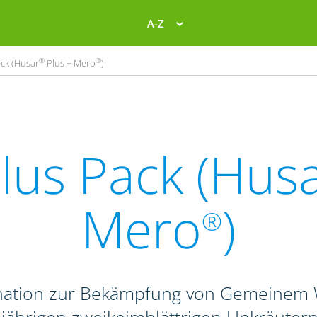
A-Z
®
®
ck (Husar
Plus + Mero
)
lus Pack (Hus
Mero
)
®
ination zur Bekämpfung von Gemeinem W