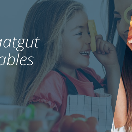
atgut
ables