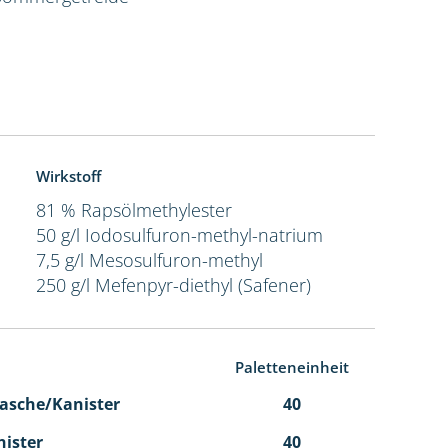
Wirkstoff
81 % Rapsölmethylester
50 g/l Iodosulfuron-methyl-natrium
7,5 g/l Mesosulfuron-methyl
250 g/l Mefenpyr-diethyl (Safener)
Paletteneinheit
 Flasche/Kanister
40
nister
40