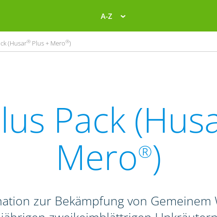
A-Z
®
®
ck (Husar
Plus + Mero
)
lus Pack (Hus
Mero
)
®
ination zur Bekämpfung von Gemeinem W