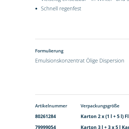
Schnell regenfest
Formulierung
Emulsionskonzentrat
Ölige Dispersion
Artikelnummer
Verpackungsgröße
80261284
Karton 2 x (1 l + 5 l)
79999054
Karton 3 l + 3 x 5 l Ka