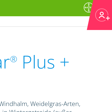
ar
Plus +
®
indhalm, Weidelgras-Arten,