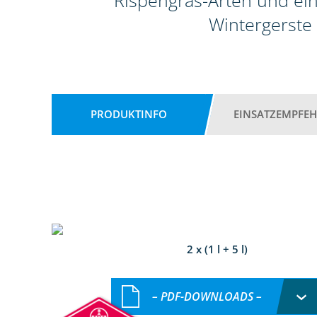
Rispengras-Arten und ein
Wintergerste
PRODUKTINFO
EINSATZEMPFE
2 x (1 l + 5 l)
– PDF-DOWNLOADS –