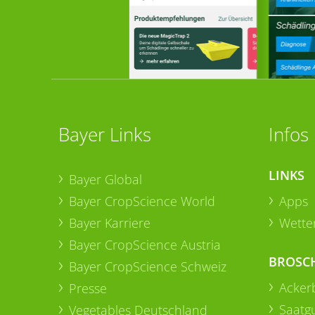
Bayer Links
Infos
LINKS
Bayer Global
Bayer CropScience World
Apps
Bayer Karriere
Wetter
Bayer CropScience Austria
BROSC
Bayer CropScience Schweiz
Acker
Presse
Saatg
Vegetables Deutschland