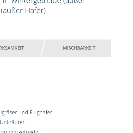
 in Wintergetreide (außer
(außer Hafer)
RKSAMKEIT
MISCHBARKEIT
lgräser und Flughafer
 Unkräuter
d Sommergetreide