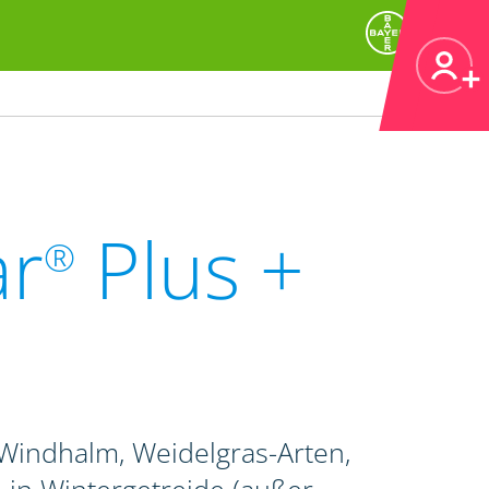
ar
Plus +
®
indhalm, Weidelgras-Arten,