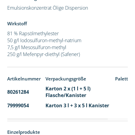
Emulsionskonzentrat
Ölige Dispersion
Wirkstoff
81 % Rapsölmethylester
50 g/l Iodosulfuron-methyl-natrium
7,5 g/l Mesosulfuron-methyl
250 g/l Mefenpyr-diethyl (Safener)
Artikelnummer
Verpackungsgröße
Paletten
Karton 2 x (1 l + 5 l)
80261284
40
Flasche/Kanister
79999054
Karton 3 l + 3 x 5 l Kanister
40
Einzelprodukte