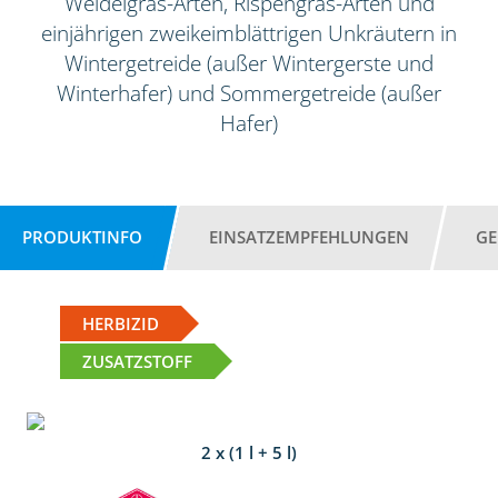
Weidelgras-Arten, Rispengras-Arten und
einjährigen zweikeimblättrigen Unkräutern in
Wintergetreide (außer Wintergerste und
Winterhafer) und Sommergetreide (außer
Hafer)
PRODUKTINFO
EINSATZEMPFEHLUNGEN
GE
HERBIZID
ZUSATZSTOFF
2 x (1 l + 5 l)