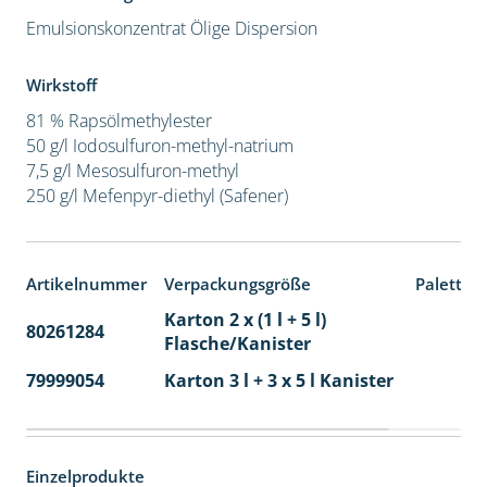
Emulsionskonzentrat
Ölige Dispersion
Wirkstoff
81 % Rapsölmethylester
50 g/l Iodosulfuron-methyl-natrium
7,5 g/l Mesosulfuron-methyl
250 g/l Mefenpyr-diethyl (Safener)
Artikelnummer
Verpackungsgröße
Paletten
Karton 2 x (1 l + 5 l)
80261284
40
Flasche/Kanister
79999054
Karton 3 l + 3 x 5 l Kanister
40
Einzelprodukte