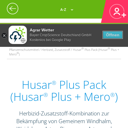
A-Z
Agrar Wetter
Öffnen
Bayer CropScience Deutschland GmbH
Kostenlos bei Google Play
®
®
Pflanzenschutzmittel / Herbizid, Zusatzstoff / Husar
Plus Pack (Husar
Plus +
®
Mero
)
Husar
Plus Pack
®
(Husar
Plus + Mero
)
®
®
Herbizid-Zusatzstoff-Kombination zur
Bekämpfung von Gemeinem Windhalm,