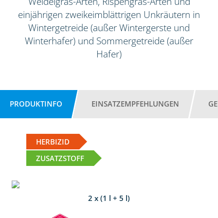
Weidelgras-Arten, Rispengras-Arten und
einjährigen zweikeimblättrigen Unkräutern in
Wintergetreide (außer Wintergerste und
Winterhafer) und Sommergetreide (außer
Hafer)
PRODUKTINFO
EINSATZEMPFEHLUNGEN
GE
HERBIZID
ZUSATZSTOFF
2 x (1 l + 5 l)