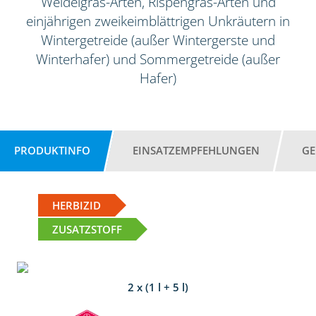
Weidelgras-Arten, Rispengras-Arten und
einjährigen zweikeimblättrigen Unkräutern in
Wintergetreide (außer Wintergerste und
Winterhafer) und Sommergetreide (außer
Hafer)
PRODUKTINFO
EINSATZEMPFEHLUNGEN
GE
HERBIZID
ZUSATZSTOFF
2 x (1 l + 5 l)