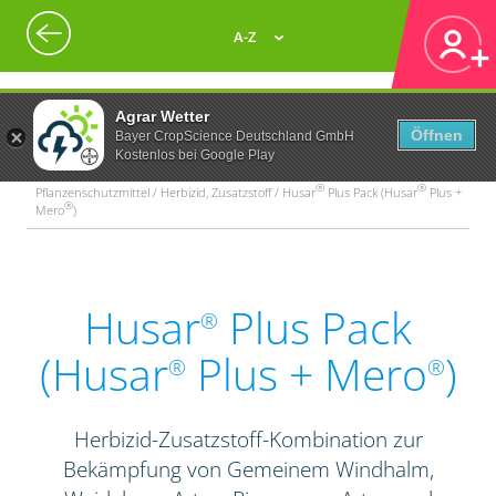
A-Z
Agrar Wetter
Öffnen
Bayer CropScience Deutschland GmbH
Kostenlos bei Google Play
®
®
Pflanzenschutzmittel / Herbizid, Zusatzstoff / Husar
Plus Pack (Husar
Plus +
®
Mero
)
Husar
Plus Pack
®
(Husar
Plus + Mero
)
®
®
Herbizid-Zusatzstoff-Kombination zur
Bekämpfung von Gemeinem Windhalm,