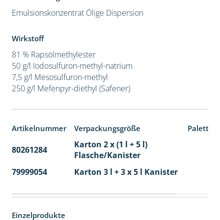
Emulsionskonzentrat
Ölige Dispersion
Wirkstoff
81 % Rapsölmethylester
50 g/l Iodosulfuron-methyl-natrium
7,5 g/l Mesosulfuron-methyl
250 g/l Mefenpyr-diethyl (Safener)
Artikelnummer
Verpackungsgröße
Paletten
Karton 2 x (1 l + 5 l)
80261284
40
Flasche/Kanister
79999054
Karton 3 l + 3 x 5 l Kanister
40
Einzelprodukte