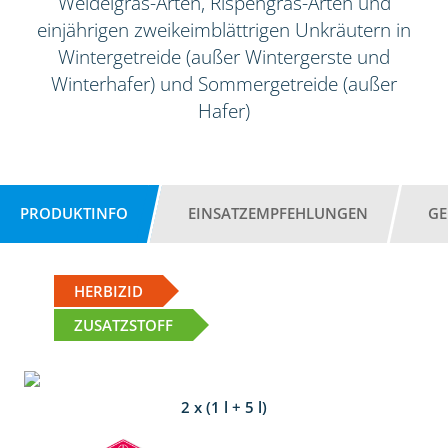
Weidelgras-Arten, Rispengras-Arten und
einjährigen zweikeimblättrigen Unkräutern in
Wintergetreide (außer Wintergerste und
Winterhafer) und Sommergetreide (außer
Hafer)
PRODUKTINFO
EINSATZEMPFEHLUNGEN
GE
HERBIZID
ZUSATZSTOFF
2 x (1 l + 5 l)