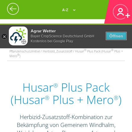
A-Z
Agrar Wetter
Öffnen
Bayer CropScience Deutschland GmbH
Kostenlos bei Google Play
®
®
Pflanzenschutzmittel / Herbizid, Zusatzstoff / Husar
Plus Pack (Husar
Plus +
®
Mero
)
Husar
Plus Pack
®
(Husar
Plus + Mero
)
®
®
Herbizid-Zusatzstoff-Kombination zur
Bekämpfung von Gemeinem Windhalm,