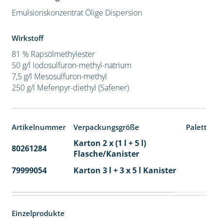
Emulsionskonzentrat
Ölige Dispersion
Wirkstoff
81 % Rapsölmethylester
50 g/l Iodosulfuron-methyl-natrium
7,5 g/l Mesosulfuron-methyl
250 g/l Mefenpyr-diethyl (Safener)
Artikelnummer
Verpackungsgröße
Paletten
Karton 2 x (1 l + 5 l)
80261284
40
Flasche/Kanister
79999054
Karton 3 l + 3 x 5 l Kanister
40
Einzelprodukte