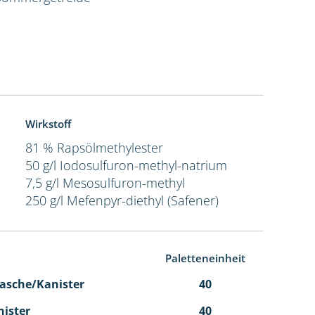
Wirkstoff
81 % Rapsölmethylester
50 g/l Iodosulfuron-methyl-natrium
7,5 g/l Mesosulfuron-methyl
250 g/l Mefenpyr-diethyl (Safener)
Paletteneinheit
 Flasche/Kanister
40
nister
40