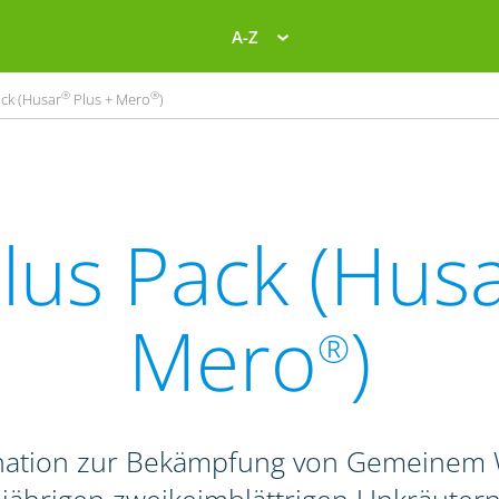
A-Z
®
®
ck (Husar
Plus + Mero
)
lus Pack (Hus
Mero
)
®
ination zur Bekämpfung von Gemeinem W