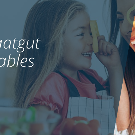
atgut
ables