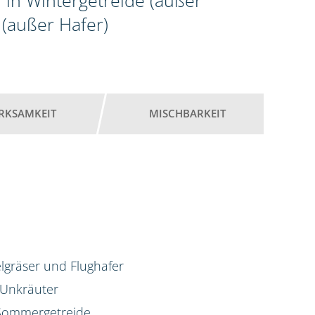
 in Wintergetreide (außer
(außer Hafer)
RKSAMKEIT
MISCHBARKEIT
lgräser und Flughafer
 Unkräuter
d Sommergetreide