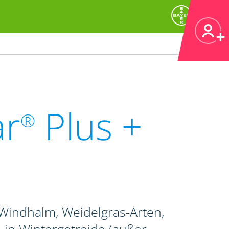
ar
Plus +
®
indhalm, Weidelgras-Arten,