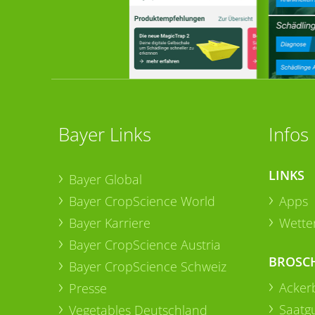
Bayer Links
Infos
LINKS
Bayer Global
Bayer CropScience World
Apps
Bayer Karriere
Wetter
Bayer CropScience Austria
BROSC
Bayer CropScience Schweiz
Acker
Presse
Saatg
Vegetables Deutschland