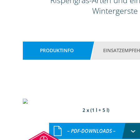
Rispengras-Arten und ein
Wintergerste
PRODUKTINFO
EINSATZEMPFE
2 x (1 l + 5 l)
– PDF-DOWNLOADS –