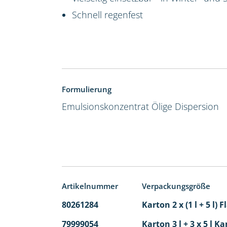
Schnell regenfest
Formulierung
Emulsionskonzentrat
Ölige Dispersion
Artikelnummer
Verpackungsgröße
80261284
Karton 2 x (1 l + 5 l)
79999054
Karton 3 l + 3 x 5 l Ka